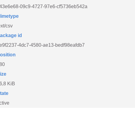
43e6e68-09c9-4727-97e6-cf5736eb542a
imetype
ext/csv
ackage id
e9f2237-4dc7-4580-ae13-bedf98eafdb7
osition
80
ize
6,8 KiB
tate
ctive