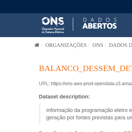
Pular para o conteúdo
ORGANIZAÇÕES
ONS
DADOS D
BALANCO_DESSEM_DETA
URL:
https://ons-aws-prod-opendata.s3
Dataset description:
Informação da programação eletro 
geração por fontes previstas para um