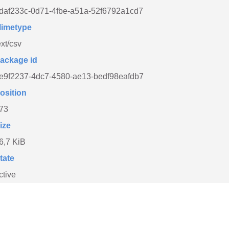
daf233c-0d71-4fbe-a51a-52f6792a1cd7
imetype
ext/csv
ackage id
e9f2237-4dc7-4580-ae13-bedf98eafdb7
osition
73
ize
6,7 KiB
tate
ctive