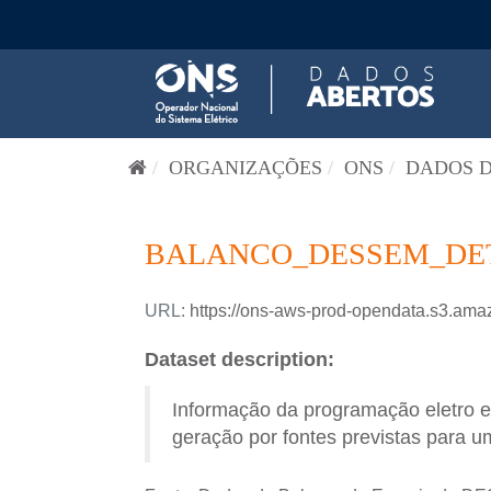
Pular para o conteúdo
ORGANIZAÇÕES
ONS
DADOS D
BALANCO_DESSEM_DETA
URL:
https://ons-aws-prod-opendata.s3
Dataset description:
Informação da programação eletro 
geração por fontes previstas para um