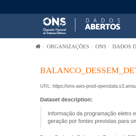
Pular para o conteúdo
ORGANIZAÇÕES
ONS
DADOS D
BALANCO_DESSEM_DETA
URL:
https://ons-aws-prod-opendata.s3
Dataset description:
Informação da programação eletro 
geração por fontes previstas para um