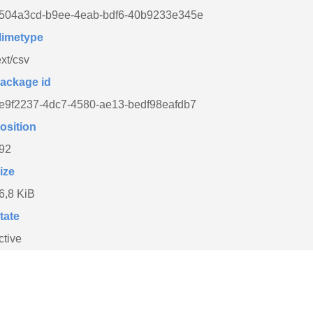
504a3cd-b9ee-4eab-bdf6-40b9233e345e
imetype
ext/csv
ackage id
e9f2237-4dc7-4580-ae13-bedf98eafdb7
osition
92
ize
6,8 KiB
tate
ctive