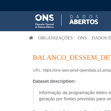
Pular para o conteúdo
ORGANIZAÇÕES
ONS
DADOS D
BALANCO_DESSEM_DETA
URL:
https://ons-aws-prod-opendata.s3
Dataset description:
Informação da programação eletro 
geração por fontes previstas para um