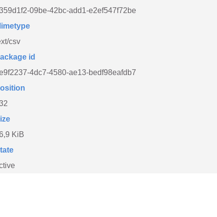
359d1f2-09be-42bc-add1-e2ef547f72be
imetype
ext/csv
ackage id
e9f2237-4dc7-4580-ae13-bedf98eafdb7
osition
32
ize
6,9 KiB
tate
ctive