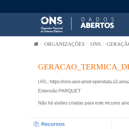
Pular para o conteúdo
ORGANIZAÇÕES
ONS
GERAÇÃO
GERACAO_TERMICA_DES
URL:
https://ons-aws-prod-opendata.s3.a
Extensão PARQUET
Não há visões criadas para este recurso ain
Recursos