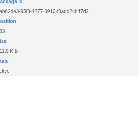
ackage id
ab62de3-95f3-4277-8910-f3add2cb47d2
osition
33
ize
11,9 KiB
tate
ctive