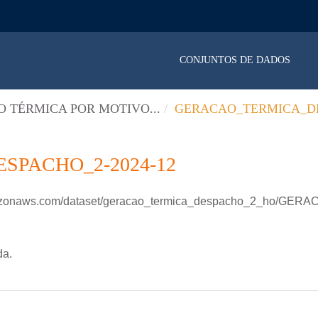
CONJUNTOS DE DADOS
 TÉRMICA POR MOTIVO...
GERACAO_TERMICA_DE
PACHO_2-2024-12
mazonaws.com/dataset/geracao_termica_despacho_2_ho/GERAC
da.