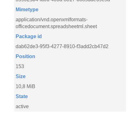
Mimetype
application/vnd.openxmlformats-
officedocument.spreadsheetml.sheet
Package id
dab62de3-95f3-4277-8910-f3add2cb47d2
Position
153
Size
10,8 MiB
State
active