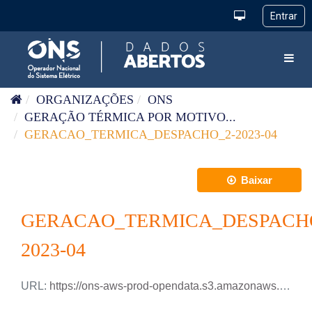
Pular para o conteúdo
Toggl
ORGANIZAÇÕES
ONS
GERAÇÃO TÉRMICA POR MOTIVO...
GERACAO_TERMICA_DESPACHO_2-2023-04
Baixar
GERACAO_TERMICA_DESPACH
2023-04
URL:
https://ons-aws-prod-opendata.s3.amazonaws.com/dataset/geracao_termica_despacho_2_ho/GERACAO_TERMICA_DESPACHO-2_2023_04.xlsx