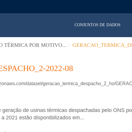
CONJUNTOS DE DADOS
 TÉRMICA POR MOTIVO...
GERACAO_TERMICA_DE
PACHO_2-2022-08
amazonaws.com/dataset/geracao_termica_despacho_2_ho/GE
e geração de usinas térmicas despachadas pelo ONS p
a 2021 estão disponibilizados em...