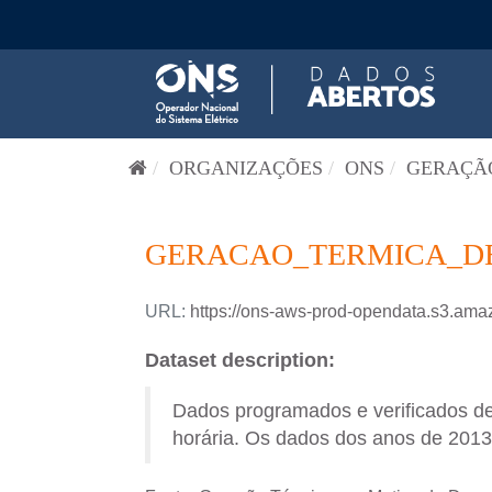
Pular para o conteúdo
ORGANIZAÇÕES
ONS
GERAÇÃO
GERACAO_TERMICA_DES
URL:
https://ons-aws-prod-opendata.s3.
Dataset description:
Dados programados e verificados d
horária. Os dados dos anos de 2013 