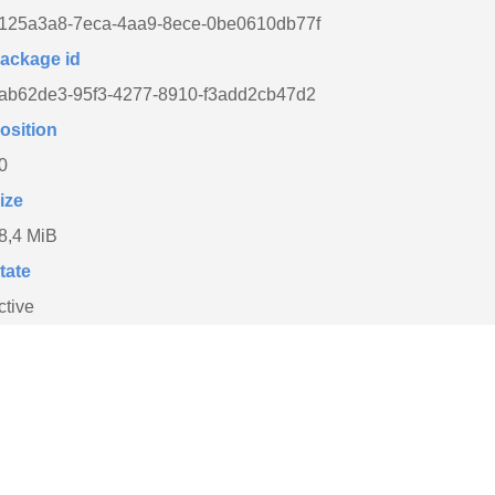
125a3a8-7eca-4aa9-8ece-0be0610db77f
ackage id
ab62de3-95f3-4277-8910-f3add2cb47d2
osition
0
ize
8,4 MiB
tate
ctive