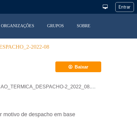
ORGANIZAÇÕES
GRUPOS
SOBRE
SPACHO_2-2022-08
Baixar
RACAO_TERMICA_DESPACHO-2_2022_08.csv
or motivo de despacho em base