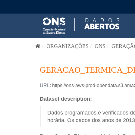
Pular para o conteúdo
ORGANIZAÇÕES
ONS
GERAÇÃO
GERACAO_TERMICA_DES
URL:
https://ons-aws-prod-opendata.s3.
Dataset description:
Dados programados e verificados d
horária. Os dados dos anos de 2013 