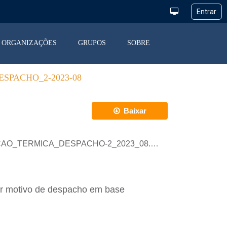
ORGANIZAÇÕES
GRUPOS
SOBRE
SPACHO_2-2023-08
Baixar
RACAO_TERMICA_DESPACHO-2_2023_08.xlsx
or motivo de despacho em base