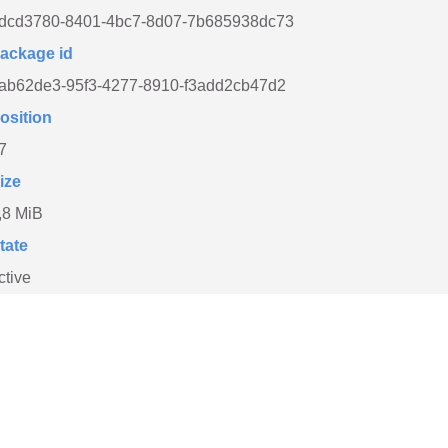
dcd3780-8401-4bc7-8d07-7b685938dc73
ackage id
ab62de3-95f3-4277-8910-f3add2cb47d2
osition
7
ize
,8 MiB
tate
ctive