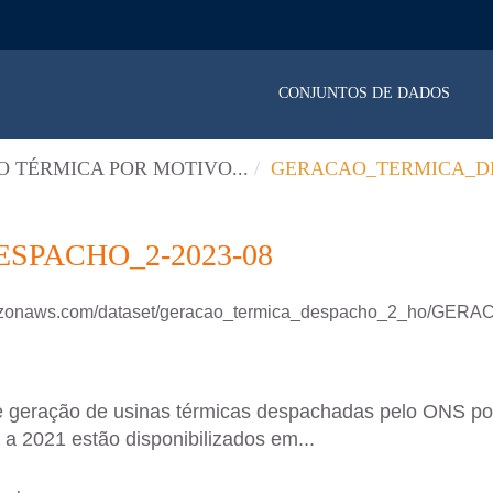
CONJUNTOS DE DADOS
 TÉRMICA POR MOTIVO...
GERACAO_TERMICA_DE
PACHO_2-2023-08
amazonaws.com/dataset/geracao_termica_despacho_2_ho/GE
e geração de usinas térmicas despachadas pelo ONS p
a 2021 estão disponibilizados em...