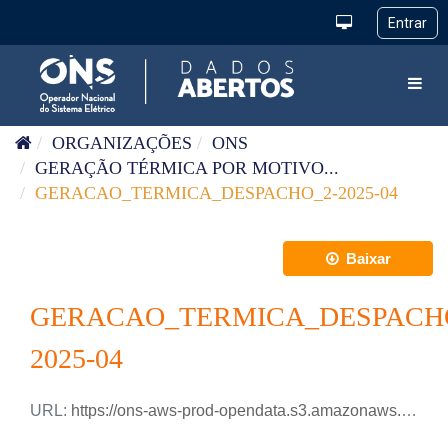
Pular para o conteúdo
Toggl
ORGANIZAÇÕES
ONS
GERAÇÃO TÉRMICA POR MOTIVO...
GERACAO_TERMICA_DESPACHO_2-2025-04
Baixar
GERACAO_TERMICA_DESPACH
2025-04
URL:
https://ons-aws-prod-opendata.s3.amazonaws.com/dataset/geracao_termica_despacho_2_ho/GERACAO_TERMICA_DESPACHO-2_2025_04.xlsx