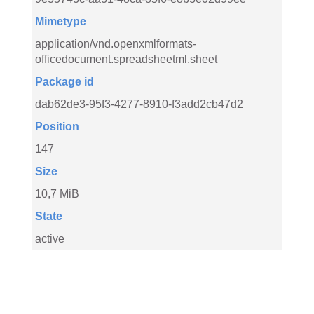
Mimetype
application/vnd.openxmlformats-
officedocument.spreadsheetml.sheet
Package id
dab62de3-95f3-4277-8910-f3add2cb47d2
Position
147
Size
10,7 MiB
State
active