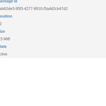
ackage id
ab62de3-95f3-4277-8910-f3add2cb47d2
osition
2
ize
,5 MiB
tate
ctive