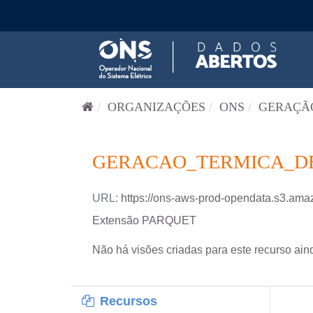
Pular para o conteúdo
ORGANIZAÇÕES
ONS
GERAÇÃO
GERACAO_TERMICA_DE
URL:
https://ons-aws-prod-opendata.s3
Extensão PARQUET
Não há visões criadas para este recurso ain
Recursos