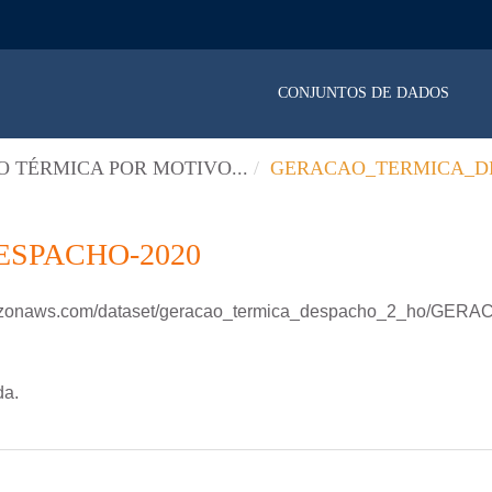
CONJUNTOS DE DADOS
 TÉRMICA POR MOTIVO...
GERACAO_TERMICA_DE
SPACHO-2020
.amazonaws.com/dataset/geracao_termica_despacho_2_ho/
da.