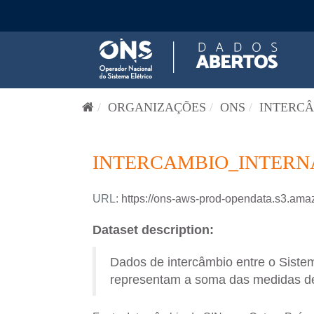
Pular para o conteúdo
ORGANIZAÇÕES
ONS
INTERCÂ
INTERCAMBIO_INTERN
URL:
https://ons-aws-prod-opendata.s3.
Dataset description:
Dados de intercâmbio entre o Siste
representam a soma das medidas de f