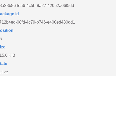
8a28b86-fea6-4c5b-8a27-420b2a06f5dd
ackage id
712b4ed-08fd-4c79-b746-e400ed480dd1
osition
5
ize
15,6 KiB
tate
ctive