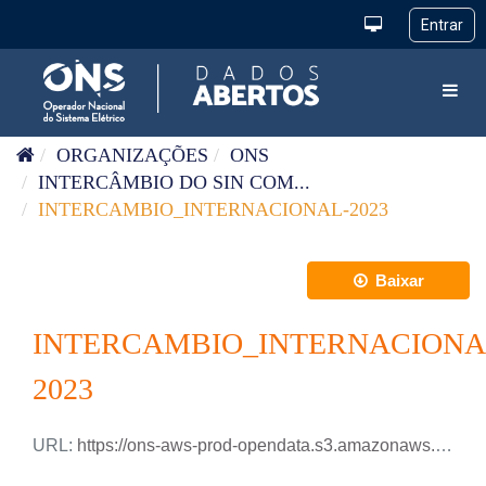
Pular para o conteúdo
Toggl
ORGANIZAÇÕES
ONS
INTERCÂMBIO DO SIN COM...
INTERCAMBIO_INTERNACIONAL-2023
Baixar
INTERCAMBIO_INTERNACIONA
2023
URL:
https://ons-aws-prod-opendata.s3.amazonaws.com/dataset/intercambio_internacional_ho/INTERCAMBIO_INTERNACIONAL_2023.xlsx