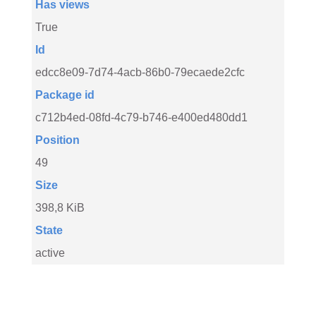
Has views
True
Id
edcc8e09-7d74-4acb-86b0-79ecaede2cfc
Package id
c712b4ed-08fd-4c79-b746-e400ed480dd1
Position
49
Size
398,8 KiB
State
active