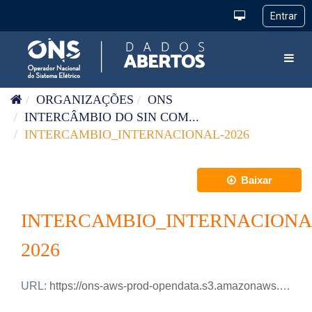
Pular para o conteúdo
Toggl
ORGANIZAÇÕES
ONS
INTERCÂMBIO DO SIN COM...
INTERCAMBIO_INTERNACIONAL-2026
Baixar
INTERCAMBIO_INTERNACIONA
2026
URL:
https://ons-aws-prod-opendata.s3.amazonaws.com/dataset/intercambio_internacional_ho/INTERCAMBIO_INTERNACIONAL_2026.csv