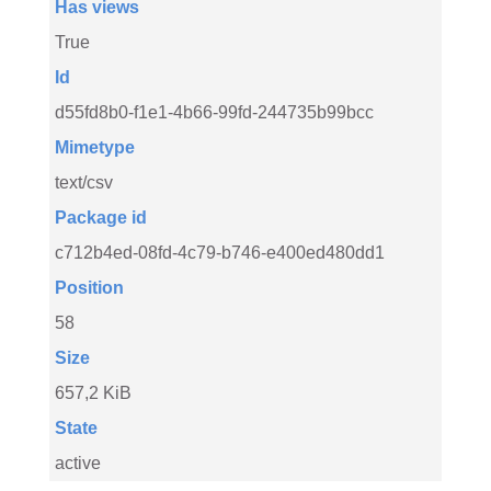
Has views
True
Id
d55fd8b0-f1e1-4b66-99fd-244735b99bcc
Mimetype
text/csv
Package id
c712b4ed-08fd-4c79-b746-e400ed480dd1
Position
58
Size
657,2 KiB
State
active