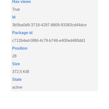
Has views
True
Id
3b5ba0d9-3718-4297-8809-93383cd44dce
Package id
c712b4ed-08fd-4c79-b746-e400ed480dd1
Position
28
Size
372,5 KiB
State
active