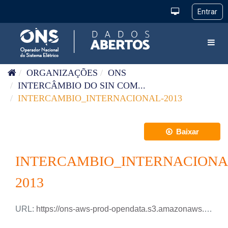
Pular para o conteúdo
Toggl
ORGANIZAÇÕES
ONS
INTERCÂMBIO DO SIN COM...
INTERCAMBIO_INTERNACIONAL-2013
Baixar
INTERCAMBIO_INTERNACIONA
2013
URL:
https://ons-aws-prod-opendata.s3.amazonaws.com/dataset/intercambio_internacional_ho/INTERCAMBIO_INTERNACIONAL_2013.xlsx