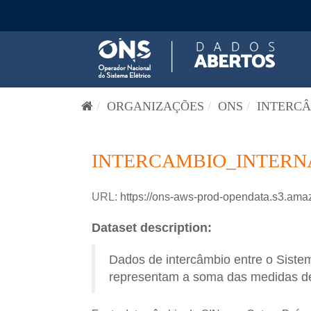
Pular para o conteúdo
ORGANIZAÇÕES
ONS
INTERCÂ
INTERCAMBIO_INTERN
URL:
https://ons-aws-prod-opendata.s3.
Dataset description:
Dados de intercâmbio entre o Siste
representam a soma das medidas de f