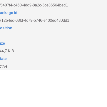
f3407f4-c460-4dd9-8a2c-3ce86564bed1
ackage id
712b4ed-08fd-4c79-b746-e400ed480dd1
osition
ize
44,7 KiB
tate
ctive