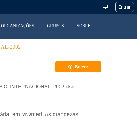
ORGANIZAÇÕES
GRUPOS
SOBRE
AL-2002
Baixar
CAMBIO_INTERNACIONAL_2002.xlsx
horária, em MWmed. As grandezas