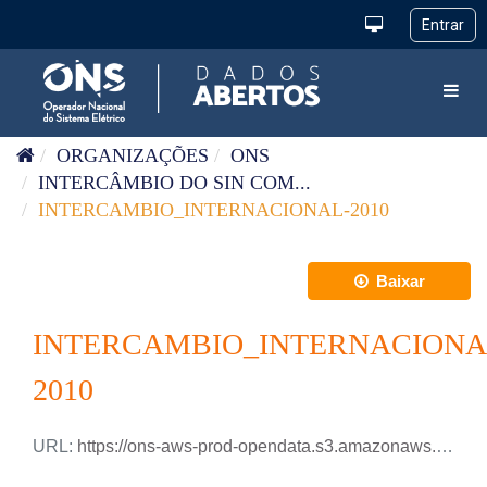
Pular para o conteúdo
Toggl
ORGANIZAÇÕES
ONS
INTERCÂMBIO DO SIN COM...
INTERCAMBIO_INTERNACIONAL-2010
Baixar
INTERCAMBIO_INTERNACIONA
2010
URL:
https://ons-aws-prod-opendata.s3.amazonaws.com/dataset/intercambio_internacional_ho/INTERCAMBIO_INTERNACIONAL_2010.xlsx