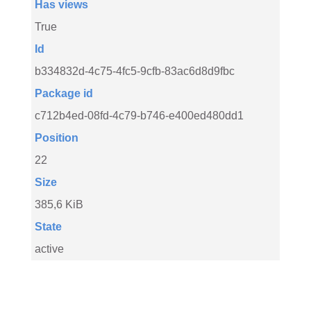
Has views
True
Id
b334832d-4c75-4fc5-9cfb-83ac6d8d9fbc
Package id
c712b4ed-08fd-4c79-b746-e400ed480dd1
Position
22
Size
385,6 KiB
State
active