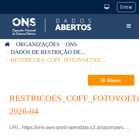
Pular para o conteúdo
Toggl
ORGANIZAÇÕES
ONS
DADOS DE RESTRIÇÃO DE...
RESTRICOES_COFF_FOTOVOLTAIC...
Baixar
RESTRICOES_COFF_FOTOVOLT
2026-04
URL:
https://ons-aws-prod-opendata.s3.amazonaws.com/dataset/restricao_coff_fotovoltaica_tm/RESTRICAO_COFF_FOTOVOLTAICA_2026_04.csv