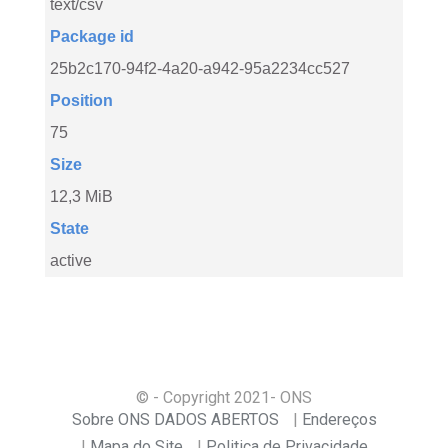
text/csv
Package id
25b2c170-94f2-4a20-a942-95a2234cc527
Position
75
Size
12,3 MiB
State
active
© - Copyright
2021
- ONS
Sobre ONS DADOS ABERTOS
Endereços
Mapa do Site
Politica de Privacidade