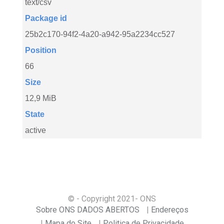
text/csv
Package id
25b2c170-94f2-4a20-a942-95a2234cc527
Position
66
Size
12,9 MiB
State
active
© - Copyright
2021
- ONS
Sobre ONS DADOS ABERTOS
Endereços
Mapa do Site
Politica de Privacidade