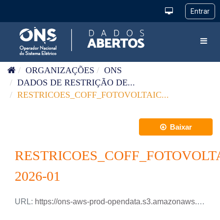
Pular para o conteúdo
Toggl
ORGANIZAÇÕES
ONS
DADOS DE RESTRIÇÃO DE...
RESTRICOES_COFF_FOTOVOLTAIC...
Baixar
RESTRICOES_COFF_FOTOVOLT
2026-01
URL:
https://ons-aws-prod-opendata.s3.amazonaws.com/dataset/restricao_coff_fotovoltaica_tm/RESTRICAO_COFF_FOTOVOLTAICA_2026_01.csv