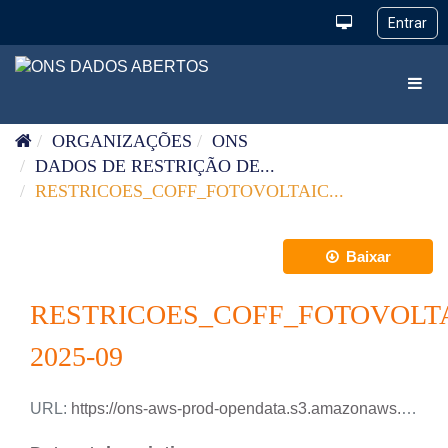
Pular para o conteúdo
Toggl
ORGANIZAÇÕES
ONS
DADOS DE RESTRIÇÃO DE...
RESTRICOES_COFF_FOTOVOLTAIC...
Baixar
RESTRICOES_COFF_FOTOVOLT
2025-09
URL:
https://ons-aws-prod-opendata.s3.amazonaws.com/dataset/restricao_coff_fotovoltaica_tm/RESTRICAO_COFF_FOTOVOLTAICA_2025_09.xlsx