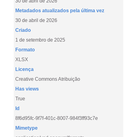
30 de abril de 2026
Metadados atualizados pela última vez
30 de abril de 2026
Criado
1 de setembro de 2025
Formato
XLSX
Licença
Creative Commons Atribuição
Has views
True
Id
8f6d95fc-9f7f-401c-8007-984f3ff93c7e
Mimetype