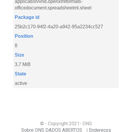
application/vnd.openxmlformats-
officedocument.spreadsheetml.sheet
Package id
25b2c170-94f2-4a20-a942-95a2234cc527
Position
8
Size
3,7 MiB
State
active
© - Copyright
2021
- ONS
Sobre ONS DADOS ABERTOS
Endereços