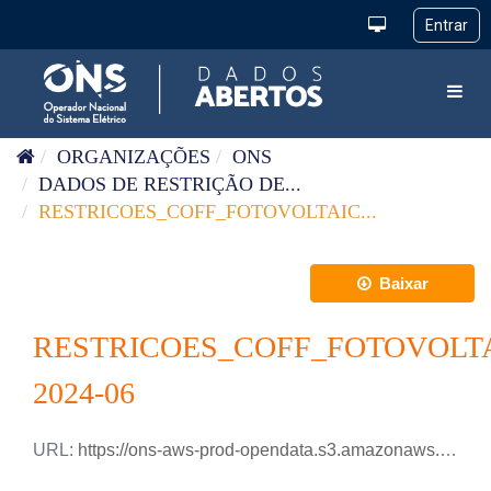
Pular para o conteúdo
Toggl
ORGANIZAÇÕES
ONS
DADOS DE RESTRIÇÃO DE...
RESTRICOES_COFF_FOTOVOLTAIC...
Baixar
RESTRICOES_COFF_FOTOVOLT
2024-06
URL:
https://ons-aws-prod-opendata.s3.amazonaws.com/dataset/restricao_coff_fotovoltaica_tm/RESTRICAO_COFF_FOTOVOLTAICA_2024_06.xlsx