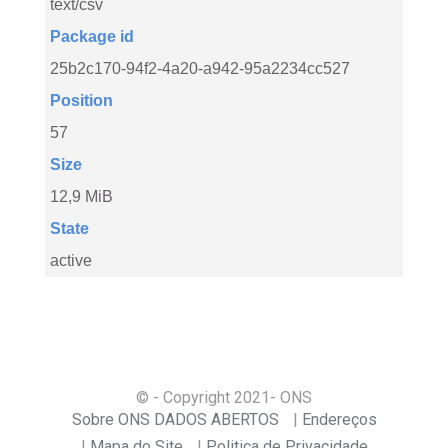
text/csv
Package id
25b2c170-94f2-4a20-a942-95a2234cc527
Position
57
Size
12,9 MiB
State
active
© - Copyright
2021
- ONS
Sobre ONS DADOS ABERTOS
Endereços
Mapa do Site
Politica de Privacidade