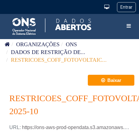
Pular para o conteúdo
Toggl
ORGANIZAÇÕES
ONS
DADOS DE RESTRIÇÃO DE...
RESTRICOES_COFF_FOTOVOLTAIC...
Baixar
RESTRICOES_COFF_FOTOVOLT
2025-10
URL:
https://ons-aws-prod-opendata.s3.amazonaws.com/dataset/restricao_coff_fotovoltaica_tm/RESTRICAO_COFF_FOTOVOLTAICA_2025_10.csv