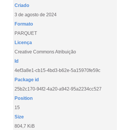
Criado
3 de agosto de 2024
Formato
PARQUET
Licença
Creative Commons Atribuição
Id
4ef3a8e1-cb15-4bd3-b62e-5a15970fe59c
Package id
25b2c170-94f2-4a20-a942-95a2234cc527
Position
15
Size
804,7 KiB