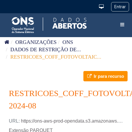
Pular para o conteúdo
Toggl
ORGANIZAÇÕES
ONS
DADOS DE RESTRIÇÃO DE...
RESTRICOES_COFF_FOTOVOLTAIC...
Ir para recurso
RESTRICOES_COFF_FOTOVOLT
2024-08
URL:
https://ons-aws-prod-opendata.s3.amazonaws.com/dataset/restricao_coff_fotovoltaica_tm/RESTRICAO_COFF_FOTOVOLTAICA_2024_08.parquet
Extensão PARQUET