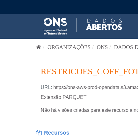
Pular para o conteúdo
ORGANIZAÇÕES
ONS
DADOS D
RESTRICOES_COFF_FOT
URL:
https://ons-aws-prod-opendata.s3.a
Extensão PARQUET
Não há visões criadas para este recurso ain
Recursos