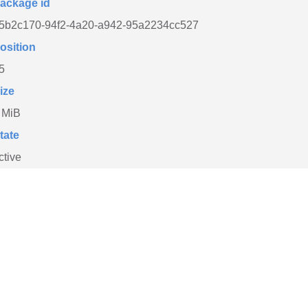
ackage id
5b2c170-94f2-4a20-a942-95a2234cc527
osition
5
ize
 MiB
tate
ctive