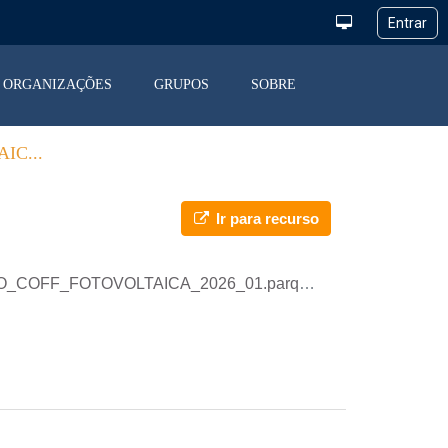
ORGANIZAÇÕES
GRUPOS
SOBRE
IC...
Ir para recurso
ICAO_COFF_FOTOVOLTAICA_2026_01.parquet