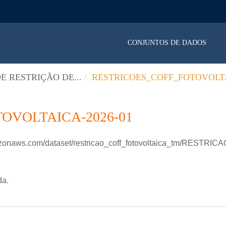
CONJUNTOS DE DADOS
E RESTRIÇÃO DE...
RESTRICOES_COFF_FOTOVOLTA
OVOLTAICA-2026-01
mazonaws.com/dataset/restricao_coff_fotovoltaica_tm/RESTR
da.