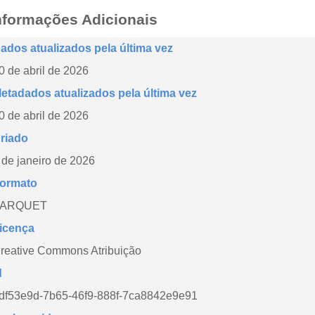
nformações Adicionais
ados atualizados pela última vez
0 de abril de 2026
etadados atualizados pela última vez
0 de abril de 2026
riado
 de janeiro de 2026
ormato
PARQUET
icença
reative Commons Atribuição
d
df53e9d-7b65-46f9-888f-7ca8842e9e91