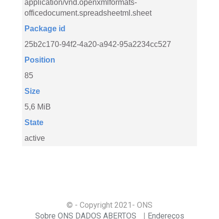
application/vnd.openxmlformats-
officedocument.spreadsheetml.sheet
Package id
25b2c170-94f2-4a20-a942-95a2234cc527
Position
85
Size
5,6 MiB
State
active
© - Copyright
2021
- ONS
Sobre ONS DADOS ABERTOS
Endereços