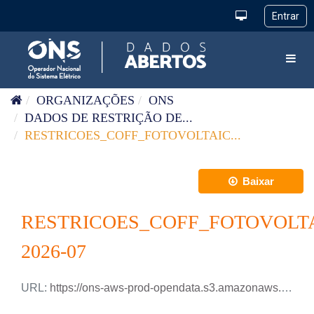
Pular para o conteúdo
Toggl
ORGANIZAÇÕES
ONS
DADOS DE RESTRIÇÃO DE...
RESTRICOES_COFF_FOTOVOLTAIC...
Baixar
RESTRICOES_COFF_FOTOVOLT
2026-07
URL:
https://ons-aws-prod-opendata.s3.amazonaws.com/dataset/restricao_coff_fotovoltaica_tm/RESTRICAO_COFF_FOTOVOLTAICA_2026_07.xlsx