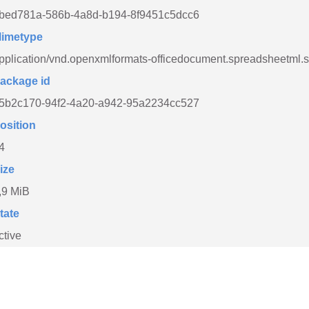
bed781a-586b-4a8d-b194-8f9451c5dcc6
imetype
pplication/vnd.openxmlformats-officedocument.spreadsheetml.
ackage id
5b2c170-94f2-4a20-a942-95a2234cc527
osition
4
ize
,9 MiB
tate
ctive