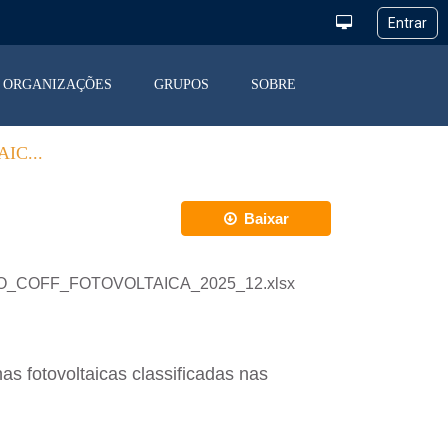
ORGANIZAÇÕES
GRUPOS
SOBRE
IC...
Baixar
TRICAO_COFF_FOTOVOLTAICA_2025_12.xlsx
s fotovoltaicas classificadas nas