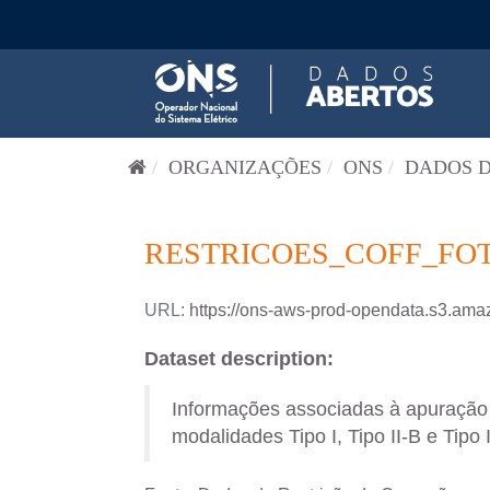
Pular para o conteúdo
ORGANIZAÇÕES
ONS
DADOS D
RESTRICOES_COFF_FOT
URL:
https://ons-aws-prod-opendata.s3.a
Dataset description:
Informações associadas à apuração d
modalidades Tipo I, Tipo II-B e Tipo 