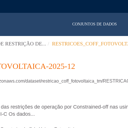
CONJUNTOS DE DADOS
E RESTRIÇÃO DE...
RESTRICOES_COFF_FOTOVOLTA
OVOLTAICA-2025-12
mazonaws.com/dataset/restricao_coff_fotovoltaica_tm/RES
as restrições de operação por Constrained-off nas usina
II-C Os dados...