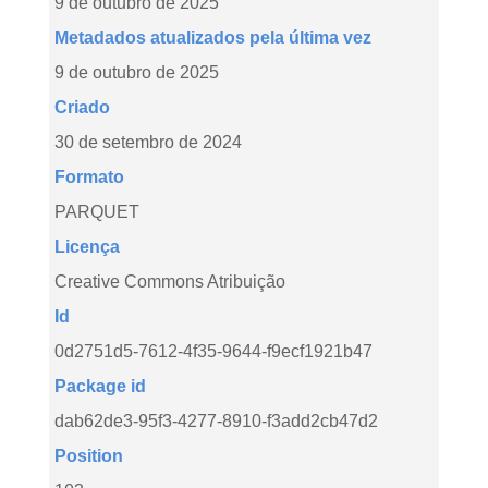
9 de outubro de 2025
Metadados atualizados pela última vez
9 de outubro de 2025
Criado
30 de setembro de 2024
Formato
PARQUET
Licença
Creative Commons Atribuição
Id
0d2751d5-7612-4f35-9644-f9ecf1921b47
Package id
dab62de3-95f3-4277-8910-f3add2cb47d2
Position