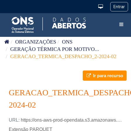
Pular para o conteúdo
Toggl
ORGANIZAÇÕES
ONS
GERAÇÃO TÉRMICA POR MOTIVO...
GERACAO_TERMICA_DESPACHO_2-2024-02
Ir para recurso
GERACAO_TERMICA_DESPACH
2024-02
URL:
https://ons-aws-prod-opendata.s3.amazonaws.com/dataset/geracao_termica_despacho_2_ho/GERACAO_TERMICA_DESPACHO-2_2024_02.parquet
Extensão PARQUET