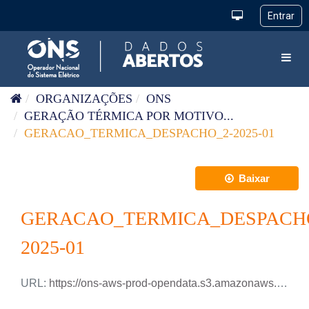
Pular para o conteúdo
Toggl
ORGANIZAÇÕES
ONS
GERAÇÃO TÉRMICA POR MOTIVO...
GERACAO_TERMICA_DESPACHO_2-2025-01
Baixar
GERACAO_TERMICA_DESPACH
2025-01
URL:
https://ons-aws-prod-opendata.s3.amazonaws.com/dataset/geracao_termica_despacho_2_ho/GERACAO_TERMICA_DESPACHO-2_2025_01.csv