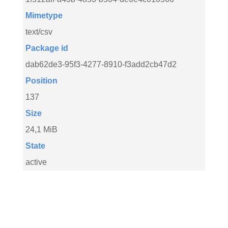
Mimetype
text/csv
Package id
dab62de3-95f3-4277-8910-f3add2cb47d2
Position
137
Size
24,1 MiB
State
active