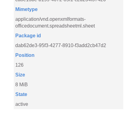
Mimetype
application/vnd.openxmlformats-
officedocument.spreadsheetml.sheet
Package id
dab62de3-95f3-4277-8910-f3add2cb47d2
Position
126
Size
8 MiB
State
active