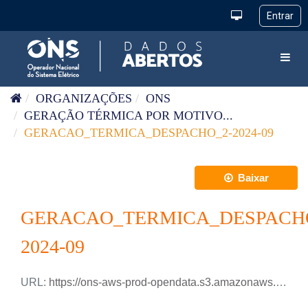
Pular para o conteúdo
Toggl
ORGANIZAÇÕES
ONS
GERAÇÃO TÉRMICA POR MOTIVO...
GERACAO_TERMICA_DESPACHO_2-2024-09
Baixar
GERACAO_TERMICA_DESPACH
2024-09
URL:
https://ons-aws-prod-opendata.s3.amazonaws.com/dataset/geracao_termica_despacho_2_ho/GERACAO_TERMICA_DESPACHO-2_2024_09.xlsx