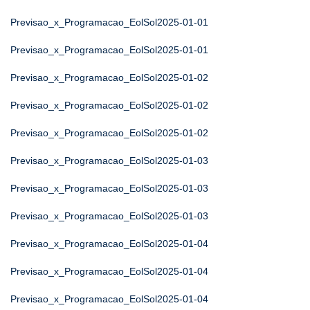
Previsao_x_Programacao_EolSol2025-01-01
Previsao_x_Programacao_EolSol2025-01-01
Previsao_x_Programacao_EolSol2025-01-02
Previsao_x_Programacao_EolSol2025-01-02
Previsao_x_Programacao_EolSol2025-01-02
Previsao_x_Programacao_EolSol2025-01-03
Previsao_x_Programacao_EolSol2025-01-03
Previsao_x_Programacao_EolSol2025-01-03
Previsao_x_Programacao_EolSol2025-01-04
Previsao_x_Programacao_EolSol2025-01-04
Previsao_x_Programacao_EolSol2025-01-04