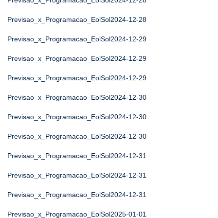
Previsao_x_Programacao_EolSol2024-12-28
Previsao_x_Programacao_EolSol2024-12-28
Previsao_x_Programacao_EolSol2024-12-29
Previsao_x_Programacao_EolSol2024-12-29
Previsao_x_Programacao_EolSol2024-12-29
Previsao_x_Programacao_EolSol2024-12-30
Previsao_x_Programacao_EolSol2024-12-30
Previsao_x_Programacao_EolSol2024-12-30
Previsao_x_Programacao_EolSol2024-12-31
Previsao_x_Programacao_EolSol2024-12-31
Previsao_x_Programacao_EolSol2024-12-31
Previsao_x_Programacao_EolSol2025-01-01