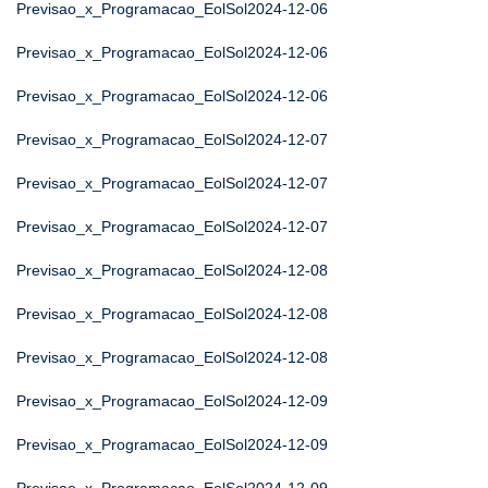
Previsao_x_Programacao_EolSol2024-12-06
Previsao_x_Programacao_EolSol2024-12-06
Previsao_x_Programacao_EolSol2024-12-06
Previsao_x_Programacao_EolSol2024-12-07
Previsao_x_Programacao_EolSol2024-12-07
Previsao_x_Programacao_EolSol2024-12-07
Previsao_x_Programacao_EolSol2024-12-08
Previsao_x_Programacao_EolSol2024-12-08
Previsao_x_Programacao_EolSol2024-12-08
Previsao_x_Programacao_EolSol2024-12-09
Previsao_x_Programacao_EolSol2024-12-09