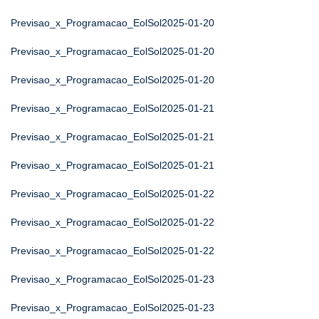
Previsao_x_Programacao_EolSol2025-01-20
Previsao_x_Programacao_EolSol2025-01-20
Previsao_x_Programacao_EolSol2025-01-20
Previsao_x_Programacao_EolSol2025-01-21
Previsao_x_Programacao_EolSol2025-01-21
Previsao_x_Programacao_EolSol2025-01-21
Previsao_x_Programacao_EolSol2025-01-22
Previsao_x_Programacao_EolSol2025-01-22
Previsao_x_Programacao_EolSol2025-01-22
Previsao_x_Programacao_EolSol2025-01-23
Previsao_x_Programacao_EolSol2025-01-23