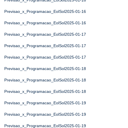
Previsao_x_Programacao_EolSol2025-01-16
Previsao_x_Programacao_EolSol2025-01-16
Previsao_x_Programacao_EolSol2025-01-16
Previsao_x_Programacao_EolSol2025-01-17
Previsao_x_Programacao_EolSol2025-01-17
Previsao_x_Programacao_EolSol2025-01-17
Previsao_x_Programacao_EolSol2025-01-18
Previsao_x_Programacao_EolSol2025-01-18
Previsao_x_Programacao_EolSol2025-01-18
Previsao_x_Programacao_EolSol2025-01-19
Previsao_x_Programacao_EolSol2025-01-19
Previsao_x_Programacao_EolSol2025-01-19