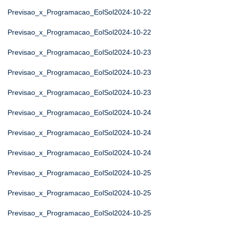
Previsao_x_Programacao_EolSol2024-10-22
Previsao_x_Programacao_EolSol2024-10-22
Previsao_x_Programacao_EolSol2024-10-23
Previsao_x_Programacao_EolSol2024-10-23
Previsao_x_Programacao_EolSol2024-10-23
Previsao_x_Programacao_EolSol2024-10-24
Previsao_x_Programacao_EolSol2024-10-24
Previsao_x_Programacao_EolSol2024-10-24
Previsao_x_Programacao_EolSol2024-10-25
Previsao_x_Programacao_EolSol2024-10-25
Previsao_x_Programacao_EolSol2024-10-25