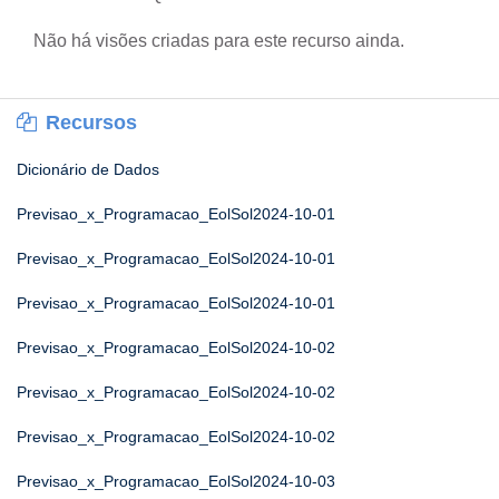
Não há visões criadas para este recurso ainda.
Recursos
Dicionário de Dados
Previsao_x_Programacao_EolSol2024-10-01
Previsao_x_Programacao_EolSol2024-10-01
Previsao_x_Programacao_EolSol2024-10-01
Previsao_x_Programacao_EolSol2024-10-02
Previsao_x_Programacao_EolSol2024-10-02
Previsao_x_Programacao_EolSol2024-10-02
Previsao_x_Programacao_EolSol2024-10-03