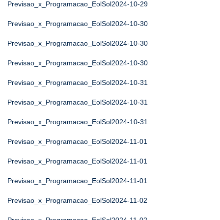
Previsao_x_Programacao_EolSol2024-10-29
Previsao_x_Programacao_EolSol2024-10-30
Previsao_x_Programacao_EolSol2024-10-30
Previsao_x_Programacao_EolSol2024-10-30
Previsao_x_Programacao_EolSol2024-10-31
Previsao_x_Programacao_EolSol2024-10-31
Previsao_x_Programacao_EolSol2024-10-31
Previsao_x_Programacao_EolSol2024-11-01
Previsao_x_Programacao_EolSol2024-11-01
Previsao_x_Programacao_EolSol2024-11-01
Previsao_x_Programacao_EolSol2024-11-02