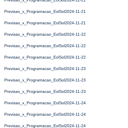
Previsao_x_Programacao_EolSol2024-11-21
Previsao_x_Programacao_EolSol2024-11-21
Previsao_x_Programacao_EolSol2024-11-21
Previsao_x_Programacao_EolSol2024-11-22
Previsao_x_Programacao_EolSol2024-11-22
Previsao_x_Programacao_EolSol2024-11-22
Previsao_x_Programacao_EolSol2024-11-23
Previsao_x_Programacao_EolSol2024-11-23
Previsao_x_Programacao_EolSol2024-11-23
Previsao_x_Programacao_EolSol2024-11-24
Previsao_x_Programacao_EolSol2024-11-24
Previsao_x_Programacao_EolSol2024-11-24