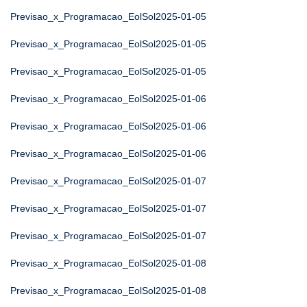
Previsao_x_Programacao_EolSol2025-01-05
Previsao_x_Programacao_EolSol2025-01-05
Previsao_x_Programacao_EolSol2025-01-05
Previsao_x_Programacao_EolSol2025-01-06
Previsao_x_Programacao_EolSol2025-01-06
Previsao_x_Programacao_EolSol2025-01-06
Previsao_x_Programacao_EolSol2025-01-07
Previsao_x_Programacao_EolSol2025-01-07
Previsao_x_Programacao_EolSol2025-01-07
Previsao_x_Programacao_EolSol2025-01-08
Previsao_x_Programacao_EolSol2025-01-08