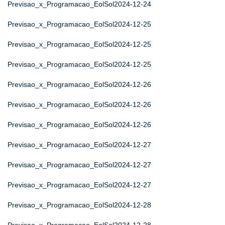
Previsao_x_Programacao_EolSol2024-12-24
Previsao_x_Programacao_EolSol2024-12-25
Previsao_x_Programacao_EolSol2024-12-25
Previsao_x_Programacao_EolSol2024-12-25
Previsao_x_Programacao_EolSol2024-12-26
Previsao_x_Programacao_EolSol2024-12-26
Previsao_x_Programacao_EolSol2024-12-26
Previsao_x_Programacao_EolSol2024-12-27
Previsao_x_Programacao_EolSol2024-12-27
Previsao_x_Programacao_EolSol2024-12-27
Previsao_x_Programacao_EolSol2024-12-28