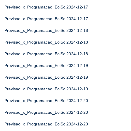
Previsao_x_Programacao_EolSol2024-12-17
Previsao_x_Programacao_EolSol2024-12-17
Previsao_x_Programacao_EolSol2024-12-18
Previsao_x_Programacao_EolSol2024-12-18
Previsao_x_Programacao_EolSol2024-12-18
Previsao_x_Programacao_EolSol2024-12-19
Previsao_x_Programacao_EolSol2024-12-19
Previsao_x_Programacao_EolSol2024-12-19
Previsao_x_Programacao_EolSol2024-12-20
Previsao_x_Programacao_EolSol2024-12-20
Previsao_x_Programacao_EolSol2024-12-20