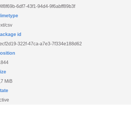
4f8f69b-6df7-43f1-94d4-9f6abff89b3f
imetype
ext/csv
ackage id
ecf2d19-322f-47ca-a7e3-7f334e188d62
osition
.844
ize
,7 MiB
tate
ctive