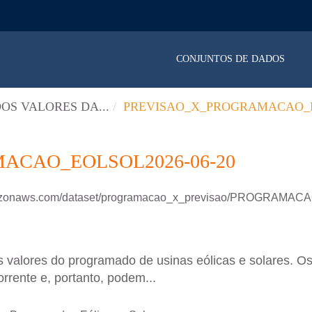
CONJUNTOS DE DADOS
OS VALORES DA...
PREVISAO_X_PROGRAMACAO_E
ACAO_EOLSOL2026-06-20
.amazonaws.com/dataset/programacao_x_previsao/PROGRAM
 valores do programado de usinas eólicas e solares. Os
rrente e, portanto, podem...