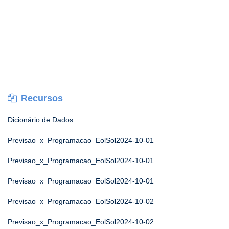
Recursos
Dicionário de Dados
Previsao_x_Programacao_EolSol2024-10-01
Previsao_x_Programacao_EolSol2024-10-01
Previsao_x_Programacao_EolSol2024-10-01
Previsao_x_Programacao_EolSol2024-10-02
Previsao_x_Programacao_EolSol2024-10-02