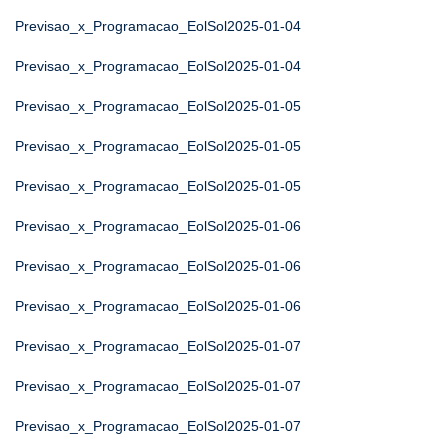
Previsao_x_Programacao_EolSol2025-01-04
Previsao_x_Programacao_EolSol2025-01-04
Previsao_x_Programacao_EolSol2025-01-05
Previsao_x_Programacao_EolSol2025-01-05
Previsao_x_Programacao_EolSol2025-01-05
Previsao_x_Programacao_EolSol2025-01-06
Previsao_x_Programacao_EolSol2025-01-06
Previsao_x_Programacao_EolSol2025-01-06
Previsao_x_Programacao_EolSol2025-01-07
Previsao_x_Programacao_EolSol2025-01-07
Previsao_x_Programacao_EolSol2025-01-07