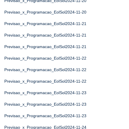
Previsao_x_Programacao_EolSol2024-11-20
Previsao_x_Programacao_EolSol2024-11-20
Previsao_x_Programacao_EolSol2024-11-21
Previsao_x_Programacao_EolSol2024-11-21
Previsao_x_Programacao_EolSol2024-11-21
Previsao_x_Programacao_EolSol2024-11-22
Previsao_x_Programacao_EolSol2024-11-22
Previsao_x_Programacao_EolSol2024-11-22
Previsao_x_Programacao_EolSol2024-11-23
Previsao_x_Programacao_EolSol2024-11-23
Previsao_x_Programacao_EolSol2024-11-23
Previsao_x_Programacao_EolSol2024-11-24