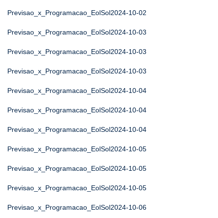
Previsao_x_Programacao_EolSol2024-10-02
Previsao_x_Programacao_EolSol2024-10-03
Previsao_x_Programacao_EolSol2024-10-03
Previsao_x_Programacao_EolSol2024-10-03
Previsao_x_Programacao_EolSol2024-10-04
Previsao_x_Programacao_EolSol2024-10-04
Previsao_x_Programacao_EolSol2024-10-04
Previsao_x_Programacao_EolSol2024-10-05
Previsao_x_Programacao_EolSol2024-10-05
Previsao_x_Programacao_EolSol2024-10-05
Previsao_x_Programacao_EolSol2024-10-06