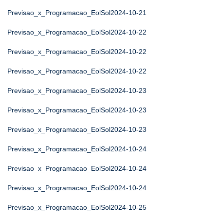
Previsao_x_Programacao_EolSol2024-10-21
Previsao_x_Programacao_EolSol2024-10-22
Previsao_x_Programacao_EolSol2024-10-22
Previsao_x_Programacao_EolSol2024-10-22
Previsao_x_Programacao_EolSol2024-10-23
Previsao_x_Programacao_EolSol2024-10-23
Previsao_x_Programacao_EolSol2024-10-23
Previsao_x_Programacao_EolSol2024-10-24
Previsao_x_Programacao_EolSol2024-10-24
Previsao_x_Programacao_EolSol2024-10-24
Previsao_x_Programacao_EolSol2024-10-25