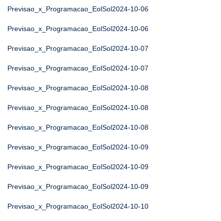
Previsao_x_Programacao_EolSol2024-10-06
Previsao_x_Programacao_EolSol2024-10-06
Previsao_x_Programacao_EolSol2024-10-07
Previsao_x_Programacao_EolSol2024-10-07
Previsao_x_Programacao_EolSol2024-10-08
Previsao_x_Programacao_EolSol2024-10-08
Previsao_x_Programacao_EolSol2024-10-08
Previsao_x_Programacao_EolSol2024-10-09
Previsao_x_Programacao_EolSol2024-10-09
Previsao_x_Programacao_EolSol2024-10-09
Previsao_x_Programacao_EolSol2024-10-10