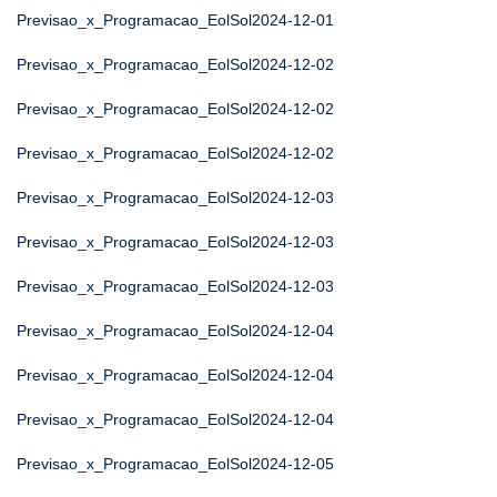
Previsao_x_Programacao_EolSol2024-12-01
Previsao_x_Programacao_EolSol2024-12-02
Previsao_x_Programacao_EolSol2024-12-02
Previsao_x_Programacao_EolSol2024-12-02
Previsao_x_Programacao_EolSol2024-12-03
Previsao_x_Programacao_EolSol2024-12-03
Previsao_x_Programacao_EolSol2024-12-03
Previsao_x_Programacao_EolSol2024-12-04
Previsao_x_Programacao_EolSol2024-12-04
Previsao_x_Programacao_EolSol2024-12-04
Previsao_x_Programacao_EolSol2024-12-05