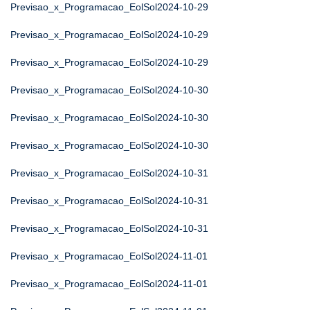
Previsao_x_Programacao_EolSol2024-10-29
Previsao_x_Programacao_EolSol2024-10-29
Previsao_x_Programacao_EolSol2024-10-29
Previsao_x_Programacao_EolSol2024-10-30
Previsao_x_Programacao_EolSol2024-10-30
Previsao_x_Programacao_EolSol2024-10-30
Previsao_x_Programacao_EolSol2024-10-31
Previsao_x_Programacao_EolSol2024-10-31
Previsao_x_Programacao_EolSol2024-10-31
Previsao_x_Programacao_EolSol2024-11-01
Previsao_x_Programacao_EolSol2024-11-01