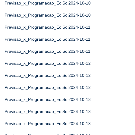
Previsao_x_Programacao_EolSol2024-10-10
Previsao_x_Programacao_EolSol2024-10-10
Previsao_x_Programacao_EolSol2024-10-11
Previsao_x_Programacao_EolSol2024-10-11
Previsao_x_Programacao_EolSol2024-10-11
Previsao_x_Programacao_EolSol2024-10-12
Previsao_x_Programacao_EolSol2024-10-12
Previsao_x_Programacao_EolSol2024-10-12
Previsao_x_Programacao_EolSol2024-10-13
Previsao_x_Programacao_EolSol2024-10-13
Previsao_x_Programacao_EolSol2024-10-13