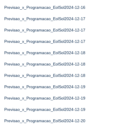
Previsao_x_Programacao_EolSol2024-12-16
Previsao_x_Programacao_EolSol2024-12-17
Previsao_x_Programacao_EolSol2024-12-17
Previsao_x_Programacao_EolSol2024-12-17
Previsao_x_Programacao_EolSol2024-12-18
Previsao_x_Programacao_EolSol2024-12-18
Previsao_x_Programacao_EolSol2024-12-18
Previsao_x_Programacao_EolSol2024-12-19
Previsao_x_Programacao_EolSol2024-12-19
Previsao_x_Programacao_EolSol2024-12-19
Previsao_x_Programacao_EolSol2024-12-20