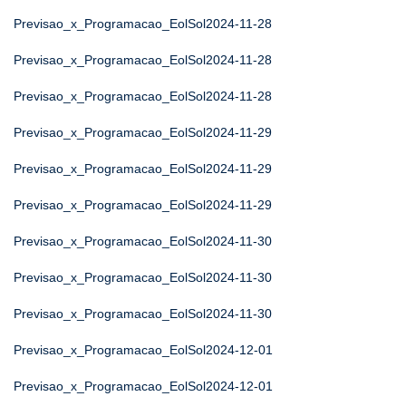
Previsao_x_Programacao_EolSol2024-11-28
Previsao_x_Programacao_EolSol2024-11-28
Previsao_x_Programacao_EolSol2024-11-28
Previsao_x_Programacao_EolSol2024-11-29
Previsao_x_Programacao_EolSol2024-11-29
Previsao_x_Programacao_EolSol2024-11-29
Previsao_x_Programacao_EolSol2024-11-30
Previsao_x_Programacao_EolSol2024-11-30
Previsao_x_Programacao_EolSol2024-11-30
Previsao_x_Programacao_EolSol2024-12-01
Previsao_x_Programacao_EolSol2024-12-01