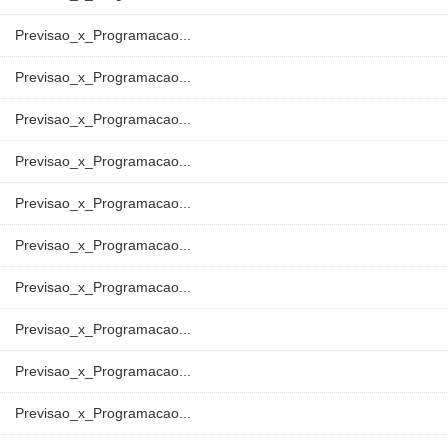
Previsao_x_Programacao...
Previsao_x_Programacao...
Previsao_x_Programacao...
Previsao_x_Programacao...
Previsao_x_Programacao...
Previsao_x_Programacao...
Previsao_x_Programacao...
Previsao_x_Programacao...
Previsao_x_Programacao...
Previsao_x_Programacao...