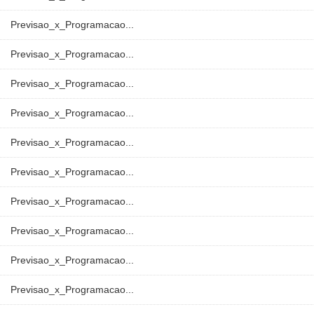
Previsao_x_Programacao...
Previsao_x_Programacao...
Previsao_x_Programacao...
Previsao_x_Programacao...
Previsao_x_Programacao...
Previsao_x_Programacao...
Previsao_x_Programacao...
Previsao_x_Programacao...
Previsao_x_Programacao...
Previsao_x_Programacao...