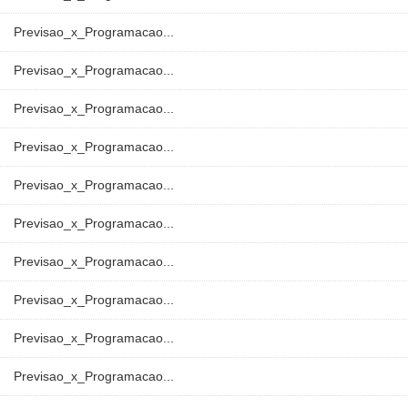
Previsao_x_Programacao...
Previsao_x_Programacao...
Previsao_x_Programacao...
Previsao_x_Programacao...
Previsao_x_Programacao...
Previsao_x_Programacao...
Previsao_x_Programacao...
Previsao_x_Programacao...
Previsao_x_Programacao...
Previsao_x_Programacao...