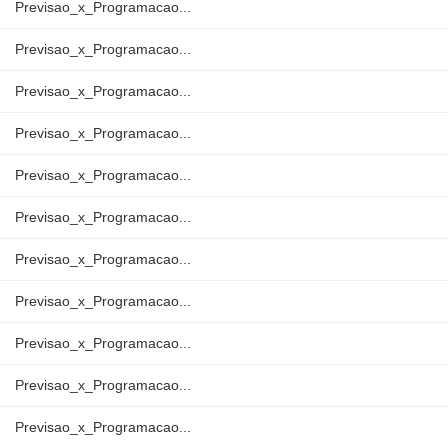
Previsao_x_Programacao...
Previsao_x_Programacao...
Previsao_x_Programacao...
Previsao_x_Programacao...
Previsao_x_Programacao...
Previsao_x_Programacao...
Previsao_x_Programacao...
Previsao_x_Programacao...
Previsao_x_Programacao...
Previsao_x_Programacao...
Previsao_x_Programacao...