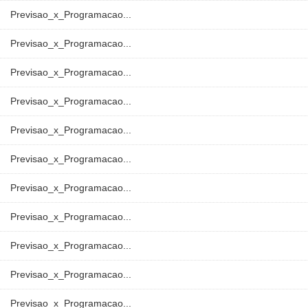
Previsao_x_Programacao...
Previsao_x_Programacao...
Previsao_x_Programacao...
Previsao_x_Programacao...
Previsao_x_Programacao...
Previsao_x_Programacao...
Previsao_x_Programacao...
Previsao_x_Programacao...
Previsao_x_Programacao...
Previsao_x_Programacao...
Previsao_x_Programacao...