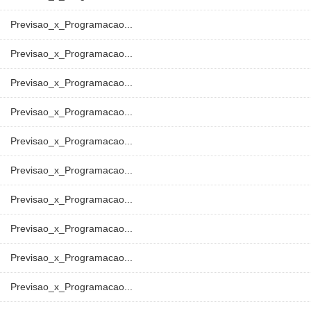
Previsao_x_Programacao...
Previsao_x_Programacao...
Previsao_x_Programacao...
Previsao_x_Programacao...
Previsao_x_Programacao...
Previsao_x_Programacao...
Previsao_x_Programacao...
Previsao_x_Programacao...
Previsao_x_Programacao...
Previsao_x_Programacao...