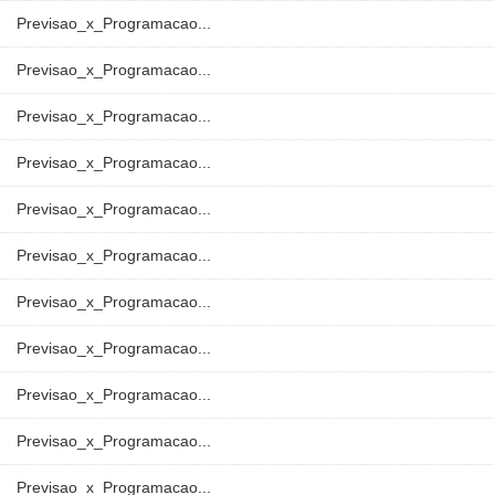
Previsao_x_Programacao...
Previsao_x_Programacao...
Previsao_x_Programacao...
Previsao_x_Programacao...
Previsao_x_Programacao...
Previsao_x_Programacao...
Previsao_x_Programacao...
Previsao_x_Programacao...
Previsao_x_Programacao...
Previsao_x_Programacao...
Previsao_x_Programacao...