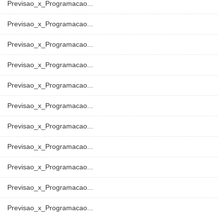
Previsao_x_Programacao...
Previsao_x_Programacao...
Previsao_x_Programacao...
Previsao_x_Programacao...
Previsao_x_Programacao...
Previsao_x_Programacao...
Previsao_x_Programacao...
Previsao_x_Programacao...
Previsao_x_Programacao...
Previsao_x_Programacao...
Previsao_x_Programacao...