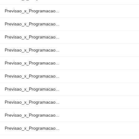
Previsao_x_Programacao...
Previsao_x_Programacao...
Previsao_x_Programacao...
Previsao_x_Programacao...
Previsao_x_Programacao...
Previsao_x_Programacao...
Previsao_x_Programacao...
Previsao_x_Programacao...
Previsao_x_Programacao...
Previsao_x_Programacao...