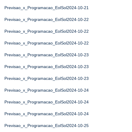
Previsao_x_Programacao_EolSol2024-10-21
Previsao_x_Programacao_EolSol2024-10-22
Previsao_x_Programacao_EolSol2024-10-22
Previsao_x_Programacao_EolSol2024-10-22
Previsao_x_Programacao_EolSol2024-10-23
Previsao_x_Programacao_EolSol2024-10-23
Previsao_x_Programacao_EolSol2024-10-23
Previsao_x_Programacao_EolSol2024-10-24
Previsao_x_Programacao_EolSol2024-10-24
Previsao_x_Programacao_EolSol2024-10-24
Previsao_x_Programacao_EolSol2024-10-25