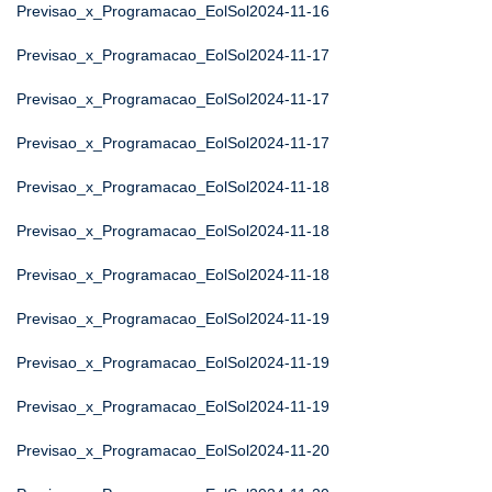
Previsao_x_Programacao_EolSol2024-11-16
Previsao_x_Programacao_EolSol2024-11-17
Previsao_x_Programacao_EolSol2024-11-17
Previsao_x_Programacao_EolSol2024-11-17
Previsao_x_Programacao_EolSol2024-11-18
Previsao_x_Programacao_EolSol2024-11-18
Previsao_x_Programacao_EolSol2024-11-18
Previsao_x_Programacao_EolSol2024-11-19
Previsao_x_Programacao_EolSol2024-11-19
Previsao_x_Programacao_EolSol2024-11-19
Previsao_x_Programacao_EolSol2024-11-20