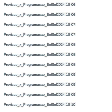
Previsao_x_Programacao_EolSol2024-10-06
Previsao_x_Programacao_EolSol2024-10-06
Previsao_x_Programacao_EolSol2024-10-07
Previsao_x_Programacao_EolSol2024-10-07
Previsao_x_Programacao_EolSol2024-10-08
Previsao_x_Programacao_EolSol2024-10-08
Previsao_x_Programacao_EolSol2024-10-08
Previsao_x_Programacao_EolSol2024-10-09
Previsao_x_Programacao_EolSol2024-10-09
Previsao_x_Programacao_EolSol2024-10-09
Previsao_x_Programacao_EolSol2024-10-10