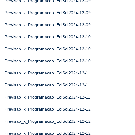
Previsao_x_Programacao_EolSol2024-12-09
Previsao_x_Programacao_EolSol2024-12-09
Previsao_x_Programacao_EolSol2024-12-09
Previsao_x_Programacao_EolSol2024-12-10
Previsao_x_Programacao_EolSol2024-12-10
Previsao_x_Programacao_EolSol2024-12-10
Previsao_x_Programacao_EolSol2024-12-11
Previsao_x_Programacao_EolSol2024-12-11
Previsao_x_Programacao_EolSol2024-12-11
Previsao_x_Programacao_EolSol2024-12-12
Previsao_x_Programacao_EolSol2024-12-12
Previsao_x_Programacao_EolSol2024-12-12