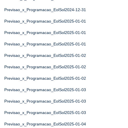
Previsao_x_Programacao_EolSol2024-12-31
Previsao_x_Programacao_EolSol2025-01-01
Previsao_x_Programacao_EolSol2025-01-01
Previsao_x_Programacao_EolSol2025-01-01
Previsao_x_Programacao_EolSol2025-01-02
Previsao_x_Programacao_EolSol2025-01-02
Previsao_x_Programacao_EolSol2025-01-02
Previsao_x_Programacao_EolSol2025-01-03
Previsao_x_Programacao_EolSol2025-01-03
Previsao_x_Programacao_EolSol2025-01-03
Previsao_x_Programacao_EolSol2025-01-04