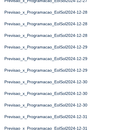
Previsao_x_Programacao_EolSol2024-12-27
Previsao_x_Programacao_EolSol2024-12-28
Previsao_x_Programacao_EolSol2024-12-28
Previsao_x_Programacao_EolSol2024-12-28
Previsao_x_Programacao_EolSol2024-12-29
Previsao_x_Programacao_EolSol2024-12-29
Previsao_x_Programacao_EolSol2024-12-29
Previsao_x_Programacao_EolSol2024-12-30
Previsao_x_Programacao_EolSol2024-12-30
Previsao_x_Programacao_EolSol2024-12-30
Previsao_x_Programacao_EolSol2024-12-31
Previsao_x_Programacao_EolSol2024-12-31