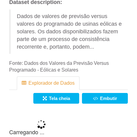
Dataset description:
Dados de valores de previsão versus
valores do programado de usinas eólicas e
solares. Os dados disponibilizados fazem
parte de um processo de consistência
recorrente e, portanto, podem...
Fonte:
Dados dos Valores da Previsão Versus
Programado - Eólicas e Solares
Explorador de Dados
Tela cheia
Embutir