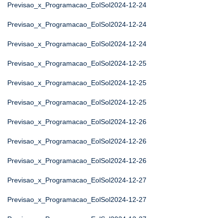
Previsao_x_Programacao_EolSol2024-12-24
Previsao_x_Programacao_EolSol2024-12-24
Previsao_x_Programacao_EolSol2024-12-24
Previsao_x_Programacao_EolSol2024-12-25
Previsao_x_Programacao_EolSol2024-12-25
Previsao_x_Programacao_EolSol2024-12-25
Previsao_x_Programacao_EolSol2024-12-26
Previsao_x_Programacao_EolSol2024-12-26
Previsao_x_Programacao_EolSol2024-12-26
Previsao_x_Programacao_EolSol2024-12-27
Previsao_x_Programacao_EolSol2024-12-27