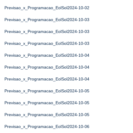
Previsao_x_Programacao_EolSol2024-10-02
Previsao_x_Programacao_EolSol2024-10-03
Previsao_x_Programacao_EolSol2024-10-03
Previsao_x_Programacao_EolSol2024-10-03
Previsao_x_Programacao_EolSol2024-10-04
Previsao_x_Programacao_EolSol2024-10-04
Previsao_x_Programacao_EolSol2024-10-04
Previsao_x_Programacao_EolSol2024-10-05
Previsao_x_Programacao_EolSol2024-10-05
Previsao_x_Programacao_EolSol2024-10-05
Previsao_x_Programacao_EolSol2024-10-06