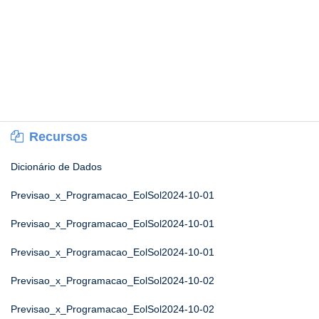
Recursos
Dicionário de Dados
Previsao_x_Programacao_EolSol2024-10-01
Previsao_x_Programacao_EolSol2024-10-01
Previsao_x_Programacao_EolSol2024-10-01
Previsao_x_Programacao_EolSol2024-10-02
Previsao_x_Programacao_EolSol2024-10-02