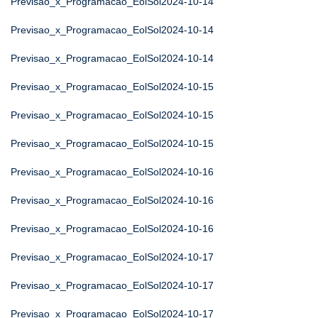
Previsao_x_Programacao_EolSol2024-10-14
Previsao_x_Programacao_EolSol2024-10-14
Previsao_x_Programacao_EolSol2024-10-14
Previsao_x_Programacao_EolSol2024-10-15
Previsao_x_Programacao_EolSol2024-10-15
Previsao_x_Programacao_EolSol2024-10-15
Previsao_x_Programacao_EolSol2024-10-16
Previsao_x_Programacao_EolSol2024-10-16
Previsao_x_Programacao_EolSol2024-10-16
Previsao_x_Programacao_EolSol2024-10-17
Previsao_x_Programacao_EolSol2024-10-17
Previsao_x_Programacao_EolSol2024-10-17