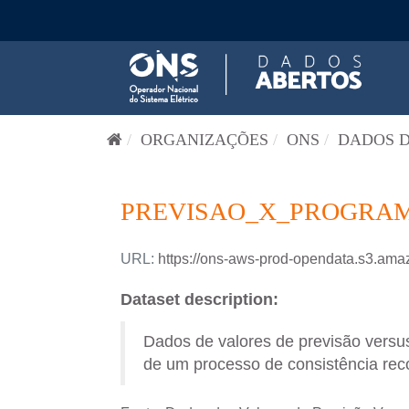
Pular para o conteúdo
ORGANIZAÇÕES
ONS
DADOS D
PREVISAO_X_PROGRAM
URL:
https://ons-aws-prod-opendata.s3
Dataset description:
Dados de valores de previsão versus
de um processo de consistência reco