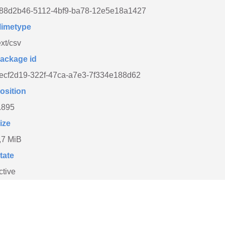
88d2b46-5112-4bf9-ba78-12e5e18a1427
imetype
ext/csv
ackage id
ecf2d19-322f-47ca-a7e3-7f334e188d62
osition
.895
ize
,7 MiB
tate
ctive