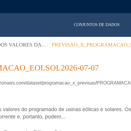
CONJUNTOS DE DADOS
OS VALORES DA...
PREVISAO_X_PROGRAMACAO_E
ACAO_EOLSOL2026-07-07
.amazonaws.com/dataset/programacao_x_previsao/PROGRAM
 valores do programado de usinas eólicas e solares. Os
rrente e, portanto, podem...