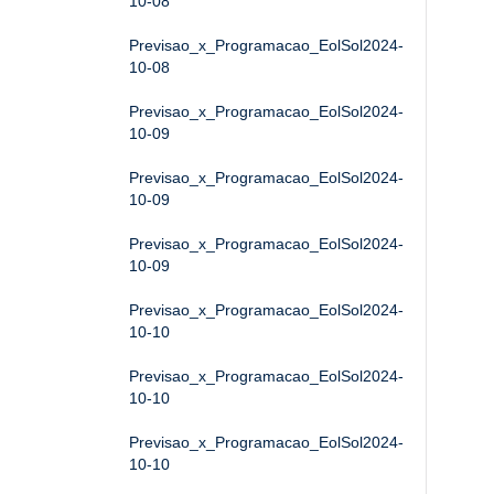
10-08
Previsao_x_Programacao_EolSol2024-
10-08
Previsao_x_Programacao_EolSol2024-
10-09
Previsao_x_Programacao_EolSol2024-
10-09
Previsao_x_Programacao_EolSol2024-
10-09
Previsao_x_Programacao_EolSol2024-
10-10
Previsao_x_Programacao_EolSol2024-
10-10
Previsao_x_Programacao_EolSol2024-
10-10