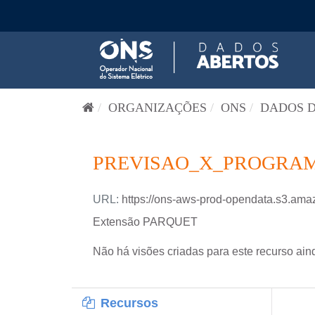
Pular para o conteúdo
ORGANIZAÇÕES
ONS
DADOS D
PREVISAO_X_PROGRAM
URL:
https://ons-aws-prod-opendata.s3
Extensão PARQUET
Não há visões criadas para este recurso ain
Recursos