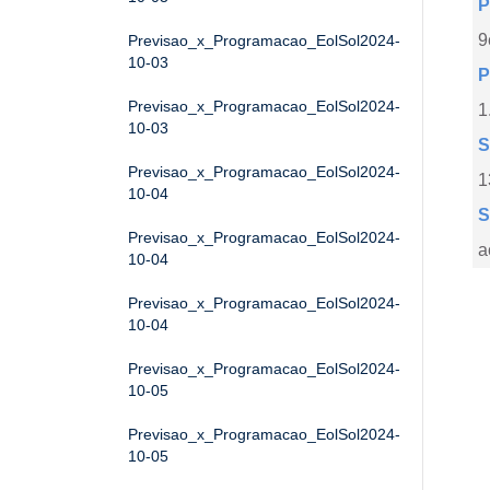
P
9
Previsao_x_Programacao_EolSol2024-
10-03
P
Previsao_x_Programacao_EolSol2024-
1
10-03
S
Previsao_x_Programacao_EolSol2024-
1
10-04
S
Previsao_x_Programacao_EolSol2024-
a
10-04
Previsao_x_Programacao_EolSol2024-
10-04
Previsao_x_Programacao_EolSol2024-
10-05
Previsao_x_Programacao_EolSol2024-
10-05