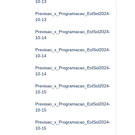
10-13
Previsao_x_Programacao_EolSol2024-
10-13
Previsao_x_Programacao_EolSol2024-
10-14
Previsao_x_Programacao_EolSol2024-
10-14
Previsao_x_Programacao_EolSol2024-
10-14
Previsao_x_Programacao_EolSol2024-
10-15
Previsao_x_Programacao_EolSol2024-
10-15
Previsao_x_Programacao_EolSol2024-
10-15