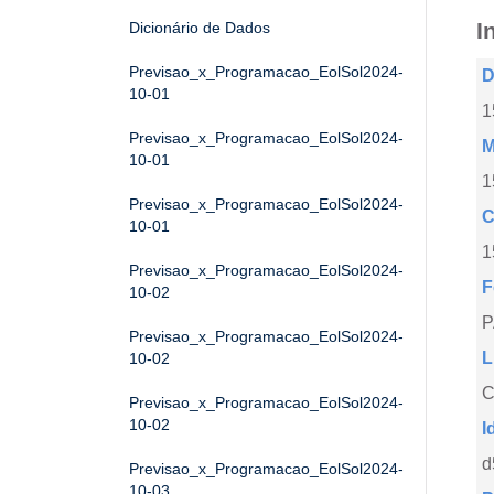
I
Dicionário de Dados
Previsao_x_Programacao_EolSol2024-
D
10-01
1
Previsao_x_Programacao_EolSol2024-
M
10-01
1
Previsao_x_Programacao_EolSol2024-
C
10-01
1
Previsao_x_Programacao_EolSol2024-
F
10-02
Previsao_x_Programacao_EolSol2024-
L
10-02
C
Previsao_x_Programacao_EolSol2024-
10-02
I
d
Previsao_x_Programacao_EolSol2024-
10-03