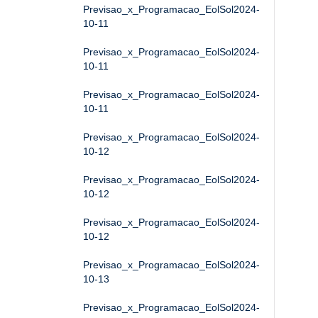
Previsao_x_Programacao_EolSol2024-
10-11
Previsao_x_Programacao_EolSol2024-
10-11
Previsao_x_Programacao_EolSol2024-
10-11
Previsao_x_Programacao_EolSol2024-
10-12
Previsao_x_Programacao_EolSol2024-
10-12
Previsao_x_Programacao_EolSol2024-
10-12
Previsao_x_Programacao_EolSol2024-
10-13
Previsao_x_Programacao_EolSol2024-