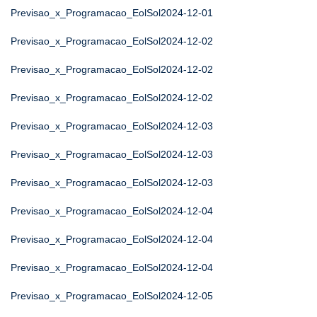
Previsao_x_Programacao_EolSol2024-12-01
Previsao_x_Programacao_EolSol2024-12-02
Previsao_x_Programacao_EolSol2024-12-02
Previsao_x_Programacao_EolSol2024-12-02
Previsao_x_Programacao_EolSol2024-12-03
Previsao_x_Programacao_EolSol2024-12-03
Previsao_x_Programacao_EolSol2024-12-03
Previsao_x_Programacao_EolSol2024-12-04
Previsao_x_Programacao_EolSol2024-12-04
Previsao_x_Programacao_EolSol2024-12-04
Previsao_x_Programacao_EolSol2024-12-05