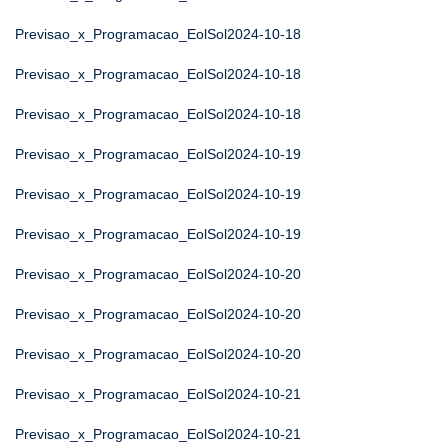
Previsao_x_Programacao_EolSol2024-10-18
Previsao_x_Programacao_EolSol2024-10-18
Previsao_x_Programacao_EolSol2024-10-18
Previsao_x_Programacao_EolSol2024-10-19
Previsao_x_Programacao_EolSol2024-10-19
Previsao_x_Programacao_EolSol2024-10-19
Previsao_x_Programacao_EolSol2024-10-20
Previsao_x_Programacao_EolSol2024-10-20
Previsao_x_Programacao_EolSol2024-10-20
Previsao_x_Programacao_EolSol2024-10-21
Previsao_x_Programacao_EolSol2024-10-21