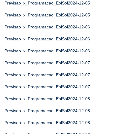
Previsao_x_Programacao_EolSol2024-12-05
Previsao_x_Programacao_EolSol2024-12-05
Previsao_x_Programacao_EolSol2024-12-06
Previsao_x_Programacao_EolSol2024-12-06
Previsao_x_Programacao_EolSol2024-12-06
Previsao_x_Programacao_EolSol2024-12-07
Previsao_x_Programacao_EolSol2024-12-07
Previsao_x_Programacao_EolSol2024-12-07
Previsao_x_Programacao_EolSol2024-12-08
Previsao_x_Programacao_EolSol2024-12-08
Previsao_x_Programacao_EolSol2024-12-08