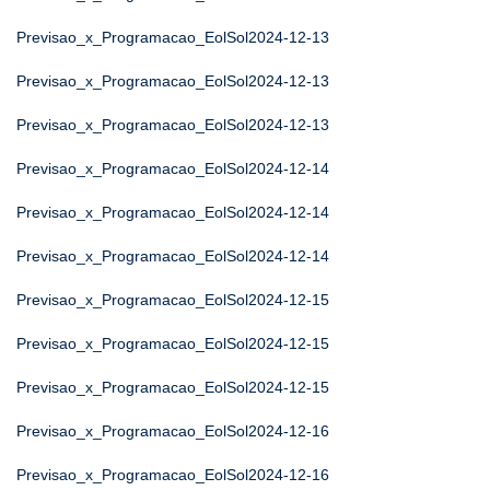
Previsao_x_Programacao_EolSol2024-12-13
Previsao_x_Programacao_EolSol2024-12-13
Previsao_x_Programacao_EolSol2024-12-13
Previsao_x_Programacao_EolSol2024-12-14
Previsao_x_Programacao_EolSol2024-12-14
Previsao_x_Programacao_EolSol2024-12-14
Previsao_x_Programacao_EolSol2024-12-15
Previsao_x_Programacao_EolSol2024-12-15
Previsao_x_Programacao_EolSol2024-12-15
Previsao_x_Programacao_EolSol2024-12-16
Previsao_x_Programacao_EolSol2024-12-16