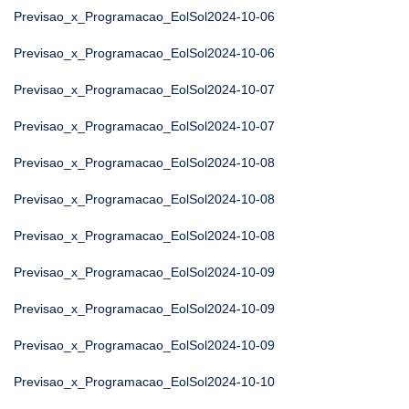
Previsao_x_Programacao_EolSol2024-10-06
Previsao_x_Programacao_EolSol2024-10-06
Previsao_x_Programacao_EolSol2024-10-07
Previsao_x_Programacao_EolSol2024-10-07
Previsao_x_Programacao_EolSol2024-10-08
Previsao_x_Programacao_EolSol2024-10-08
Previsao_x_Programacao_EolSol2024-10-08
Previsao_x_Programacao_EolSol2024-10-09
Previsao_x_Programacao_EolSol2024-10-09
Previsao_x_Programacao_EolSol2024-10-09
Previsao_x_Programacao_EolSol2024-10-10