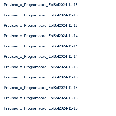
Previsao_x_Programacao_EolSol2024-11-13
Previsao_x_Programacao_EolSol2024-11-13
Previsao_x_Programacao_EolSol2024-11-13
Previsao_x_Programacao_EolSol2024-11-14
Previsao_x_Programacao_EolSol2024-11-14
Previsao_x_Programacao_EolSol2024-11-14
Previsao_x_Programacao_EolSol2024-11-15
Previsao_x_Programacao_EolSol2024-11-15
Previsao_x_Programacao_EolSol2024-11-15
Previsao_x_Programacao_EolSol2024-11-16
Previsao_x_Programacao_EolSol2024-11-16