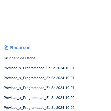
Recursos
Dicionário de Dados
Previsao_x_Programacao_EolSol2024-10-01
Previsao_x_Programacao_EolSol2024-10-01
Previsao_x_Programacao_EolSol2024-10-01
Previsao_x_Programacao_EolSol2024-10-02
Previsao_x_Programacao_EolSol2024-10-02