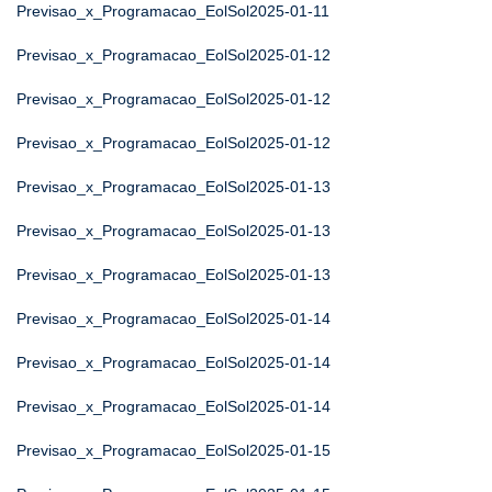
Previsao_x_Programacao_EolSol2025-01-11
Previsao_x_Programacao_EolSol2025-01-12
Previsao_x_Programacao_EolSol2025-01-12
Previsao_x_Programacao_EolSol2025-01-12
Previsao_x_Programacao_EolSol2025-01-13
Previsao_x_Programacao_EolSol2025-01-13
Previsao_x_Programacao_EolSol2025-01-13
Previsao_x_Programacao_EolSol2025-01-14
Previsao_x_Programacao_EolSol2025-01-14
Previsao_x_Programacao_EolSol2025-01-14
Previsao_x_Programacao_EolSol2025-01-15