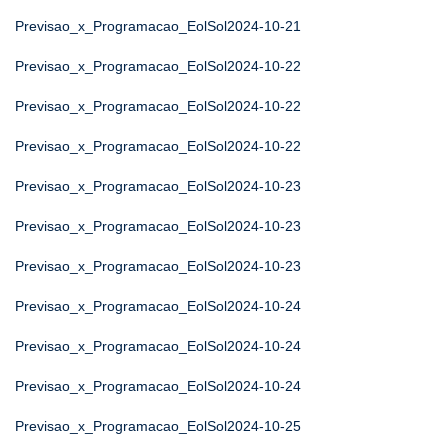
Previsao_x_Programacao_EolSol2024-10-21
Previsao_x_Programacao_EolSol2024-10-22
Previsao_x_Programacao_EolSol2024-10-22
Previsao_x_Programacao_EolSol2024-10-22
Previsao_x_Programacao_EolSol2024-10-23
Previsao_x_Programacao_EolSol2024-10-23
Previsao_x_Programacao_EolSol2024-10-23
Previsao_x_Programacao_EolSol2024-10-24
Previsao_x_Programacao_EolSol2024-10-24
Previsao_x_Programacao_EolSol2024-10-24
Previsao_x_Programacao_EolSol2024-10-25