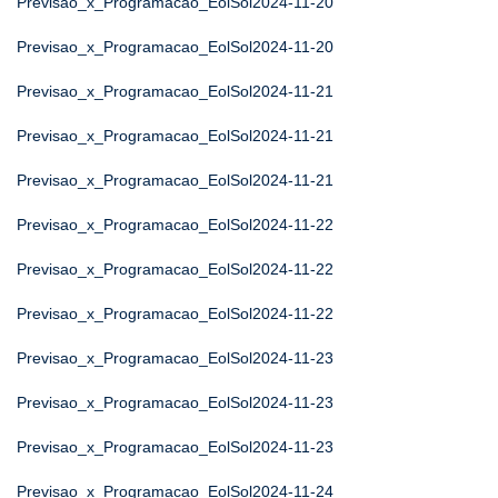
Previsao_x_Programacao_EolSol2024-11-20
Previsao_x_Programacao_EolSol2024-11-20
Previsao_x_Programacao_EolSol2024-11-21
Previsao_x_Programacao_EolSol2024-11-21
Previsao_x_Programacao_EolSol2024-11-21
Previsao_x_Programacao_EolSol2024-11-22
Previsao_x_Programacao_EolSol2024-11-22
Previsao_x_Programacao_EolSol2024-11-22
Previsao_x_Programacao_EolSol2024-11-23
Previsao_x_Programacao_EolSol2024-11-23
Previsao_x_Programacao_EolSol2024-11-23
Previsao_x_Programacao_EolSol2024-11-24