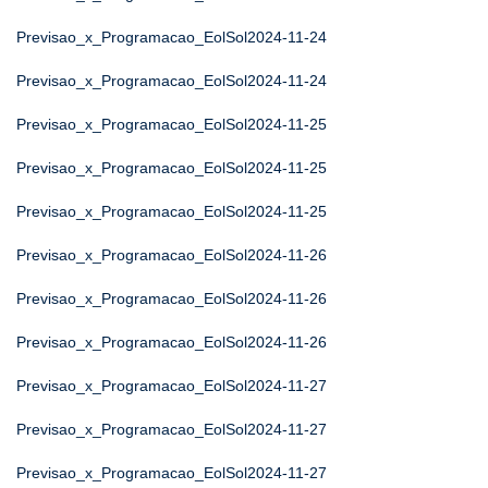
Previsao_x_Programacao_EolSol2024-11-24
Previsao_x_Programacao_EolSol2024-11-24
Previsao_x_Programacao_EolSol2024-11-25
Previsao_x_Programacao_EolSol2024-11-25
Previsao_x_Programacao_EolSol2024-11-25
Previsao_x_Programacao_EolSol2024-11-26
Previsao_x_Programacao_EolSol2024-11-26
Previsao_x_Programacao_EolSol2024-11-26
Previsao_x_Programacao_EolSol2024-11-27
Previsao_x_Programacao_EolSol2024-11-27
Previsao_x_Programacao_EolSol2024-11-27