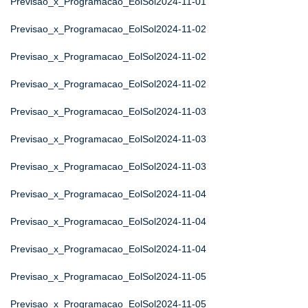
Previsao_x_Programacao_EolSol2024-11-01
Previsao_x_Programacao_EolSol2024-11-02
Previsao_x_Programacao_EolSol2024-11-02
Previsao_x_Programacao_EolSol2024-11-02
Previsao_x_Programacao_EolSol2024-11-03
Previsao_x_Programacao_EolSol2024-11-03
Previsao_x_Programacao_EolSol2024-11-03
Previsao_x_Programacao_EolSol2024-11-04
Previsao_x_Programacao_EolSol2024-11-04
Previsao_x_Programacao_EolSol2024-11-04
Previsao_x_Programacao_EolSol2024-11-05
Previsao_x_Programacao_EolSol2024-11-05