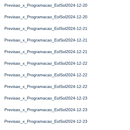
Previsao_x_Programacao_EolSol2024-12-20
Previsao_x_Programacao_EolSol2024-12-20
Previsao_x_Programacao_EolSol2024-12-21
Previsao_x_Programacao_EolSol2024-12-21
Previsao_x_Programacao_EolSol2024-12-21
Previsao_x_Programacao_EolSol2024-12-22
Previsao_x_Programacao_EolSol2024-12-22
Previsao_x_Programacao_EolSol2024-12-22
Previsao_x_Programacao_EolSol2024-12-23
Previsao_x_Programacao_EolSol2024-12-23
Previsao_x_Programacao_EolSol2024-12-23