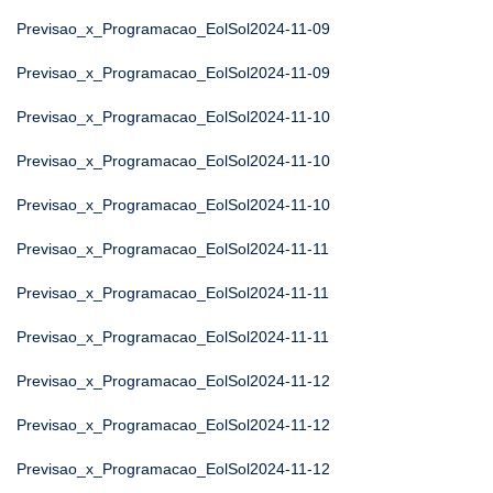
Previsao_x_Programacao_EolSol2024-11-09
Previsao_x_Programacao_EolSol2024-11-09
Previsao_x_Programacao_EolSol2024-11-10
Previsao_x_Programacao_EolSol2024-11-10
Previsao_x_Programacao_EolSol2024-11-10
Previsao_x_Programacao_EolSol2024-11-11
Previsao_x_Programacao_EolSol2024-11-11
Previsao_x_Programacao_EolSol2024-11-11
Previsao_x_Programacao_EolSol2024-11-12
Previsao_x_Programacao_EolSol2024-11-12
Previsao_x_Programacao_EolSol2024-11-12