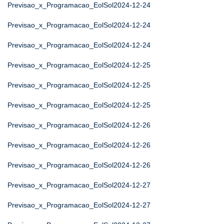
Previsao_x_Programacao_EolSol2024-12-24
Previsao_x_Programacao_EolSol2024-12-24
Previsao_x_Programacao_EolSol2024-12-24
Previsao_x_Programacao_EolSol2024-12-25
Previsao_x_Programacao_EolSol2024-12-25
Previsao_x_Programacao_EolSol2024-12-25
Previsao_x_Programacao_EolSol2024-12-26
Previsao_x_Programacao_EolSol2024-12-26
Previsao_x_Programacao_EolSol2024-12-26
Previsao_x_Programacao_EolSol2024-12-27
Previsao_x_Programacao_EolSol2024-12-27