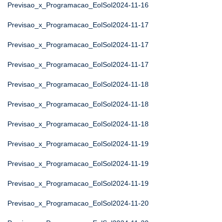
Previsao_x_Programacao_EolSol2024-11-16
Previsao_x_Programacao_EolSol2024-11-17
Previsao_x_Programacao_EolSol2024-11-17
Previsao_x_Programacao_EolSol2024-11-17
Previsao_x_Programacao_EolSol2024-11-18
Previsao_x_Programacao_EolSol2024-11-18
Previsao_x_Programacao_EolSol2024-11-18
Previsao_x_Programacao_EolSol2024-11-19
Previsao_x_Programacao_EolSol2024-11-19
Previsao_x_Programacao_EolSol2024-11-19
Previsao_x_Programacao_EolSol2024-11-20