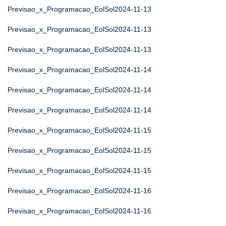
Previsao_x_Programacao_EolSol2024-11-13
Previsao_x_Programacao_EolSol2024-11-13
Previsao_x_Programacao_EolSol2024-11-13
Previsao_x_Programacao_EolSol2024-11-14
Previsao_x_Programacao_EolSol2024-11-14
Previsao_x_Programacao_EolSol2024-11-14
Previsao_x_Programacao_EolSol2024-11-15
Previsao_x_Programacao_EolSol2024-11-15
Previsao_x_Programacao_EolSol2024-11-15
Previsao_x_Programacao_EolSol2024-11-16
Previsao_x_Programacao_EolSol2024-11-16