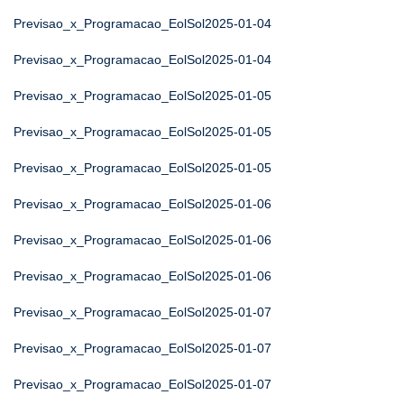
Previsao_x_Programacao_EolSol2025-01-04
Previsao_x_Programacao_EolSol2025-01-04
Previsao_x_Programacao_EolSol2025-01-05
Previsao_x_Programacao_EolSol2025-01-05
Previsao_x_Programacao_EolSol2025-01-05
Previsao_x_Programacao_EolSol2025-01-06
Previsao_x_Programacao_EolSol2025-01-06
Previsao_x_Programacao_EolSol2025-01-06
Previsao_x_Programacao_EolSol2025-01-07
Previsao_x_Programacao_EolSol2025-01-07
Previsao_x_Programacao_EolSol2025-01-07