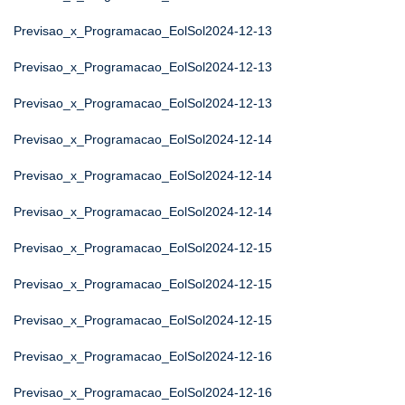
Previsao_x_Programacao_EolSol2024-12-13
Previsao_x_Programacao_EolSol2024-12-13
Previsao_x_Programacao_EolSol2024-12-13
Previsao_x_Programacao_EolSol2024-12-14
Previsao_x_Programacao_EolSol2024-12-14
Previsao_x_Programacao_EolSol2024-12-14
Previsao_x_Programacao_EolSol2024-12-15
Previsao_x_Programacao_EolSol2024-12-15
Previsao_x_Programacao_EolSol2024-12-15
Previsao_x_Programacao_EolSol2024-12-16
Previsao_x_Programacao_EolSol2024-12-16