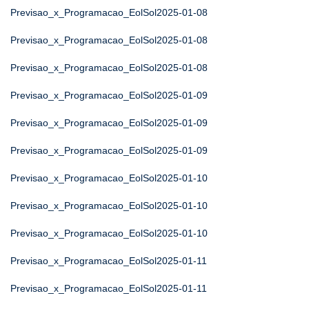
Previsao_x_Programacao_EolSol2025-01-08
Previsao_x_Programacao_EolSol2025-01-08
Previsao_x_Programacao_EolSol2025-01-08
Previsao_x_Programacao_EolSol2025-01-09
Previsao_x_Programacao_EolSol2025-01-09
Previsao_x_Programacao_EolSol2025-01-09
Previsao_x_Programacao_EolSol2025-01-10
Previsao_x_Programacao_EolSol2025-01-10
Previsao_x_Programacao_EolSol2025-01-10
Previsao_x_Programacao_EolSol2025-01-11
Previsao_x_Programacao_EolSol2025-01-11