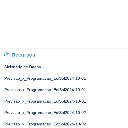
Recursos
Dicionário de Dados
Previsao_x_Programacao_EolSol2024-10-01
Previsao_x_Programacao_EolSol2024-10-01
Previsao_x_Programacao_EolSol2024-10-01
Previsao_x_Programacao_EolSol2024-10-02
Previsao_x_Programacao_EolSol2024-10-02