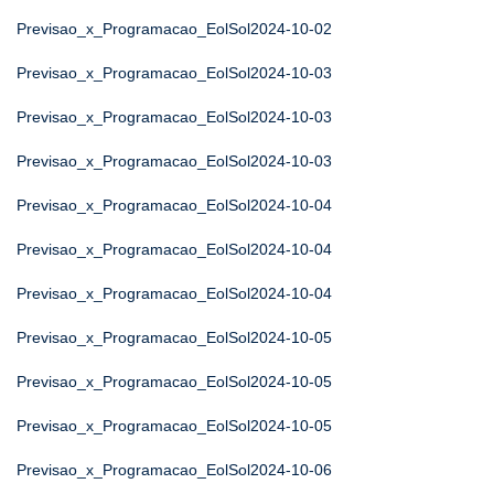
Previsao_x_Programacao_EolSol2024-10-02
Previsao_x_Programacao_EolSol2024-10-03
Previsao_x_Programacao_EolSol2024-10-03
Previsao_x_Programacao_EolSol2024-10-03
Previsao_x_Programacao_EolSol2024-10-04
Previsao_x_Programacao_EolSol2024-10-04
Previsao_x_Programacao_EolSol2024-10-04
Previsao_x_Programacao_EolSol2024-10-05
Previsao_x_Programacao_EolSol2024-10-05
Previsao_x_Programacao_EolSol2024-10-05
Previsao_x_Programacao_EolSol2024-10-06