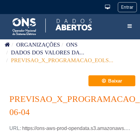
Pular para o conteúdo
Toggl
ORGANIZAÇÕES
ONS
DADOS DOS VALORES DA...
PREVISAO_X_PROGRAMACAO_EOLS...
Baixar
PREVISAO_X_PROGRAMACAO_E
06-04
URL:
https://ons-aws-prod-opendata.s3.amazonaws.com/dataset/programacao_x_previsao/PROGRAMACAO_X_PREVISAO_2026_06_04.csv