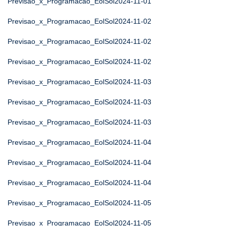
Previsao_x_Programacao_EolSol2024-11-01
Previsao_x_Programacao_EolSol2024-11-02
Previsao_x_Programacao_EolSol2024-11-02
Previsao_x_Programacao_EolSol2024-11-02
Previsao_x_Programacao_EolSol2024-11-03
Previsao_x_Programacao_EolSol2024-11-03
Previsao_x_Programacao_EolSol2024-11-03
Previsao_x_Programacao_EolSol2024-11-04
Previsao_x_Programacao_EolSol2024-11-04
Previsao_x_Programacao_EolSol2024-11-04
Previsao_x_Programacao_EolSol2024-11-05
Previsao_x_Programacao_EolSol2024-11-05