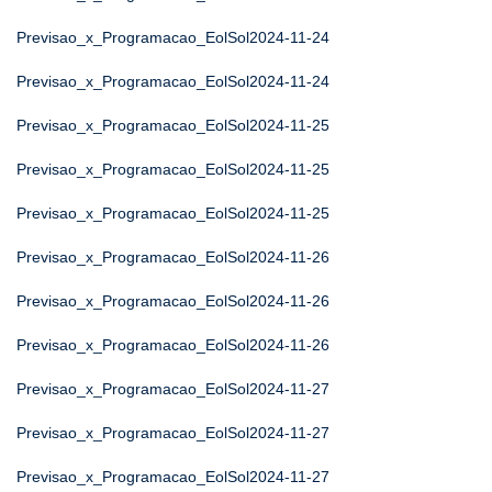
Previsao_x_Programacao_EolSol2024-11-24
Previsao_x_Programacao_EolSol2024-11-24
Previsao_x_Programacao_EolSol2024-11-25
Previsao_x_Programacao_EolSol2024-11-25
Previsao_x_Programacao_EolSol2024-11-25
Previsao_x_Programacao_EolSol2024-11-26
Previsao_x_Programacao_EolSol2024-11-26
Previsao_x_Programacao_EolSol2024-11-26
Previsao_x_Programacao_EolSol2024-11-27
Previsao_x_Programacao_EolSol2024-11-27
Previsao_x_Programacao_EolSol2024-11-27