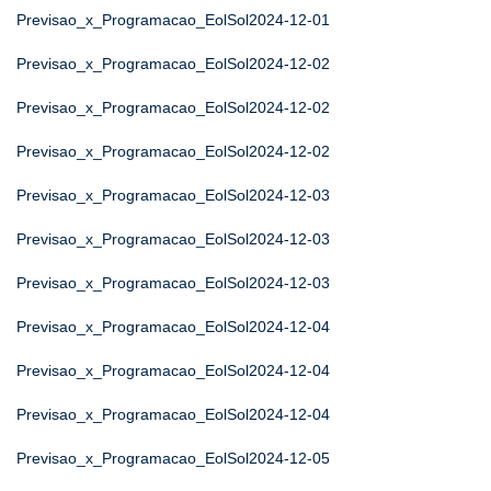
Previsao_x_Programacao_EolSol2024-12-01
Previsao_x_Programacao_EolSol2024-12-02
Previsao_x_Programacao_EolSol2024-12-02
Previsao_x_Programacao_EolSol2024-12-02
Previsao_x_Programacao_EolSol2024-12-03
Previsao_x_Programacao_EolSol2024-12-03
Previsao_x_Programacao_EolSol2024-12-03
Previsao_x_Programacao_EolSol2024-12-04
Previsao_x_Programacao_EolSol2024-12-04
Previsao_x_Programacao_EolSol2024-12-04
Previsao_x_Programacao_EolSol2024-12-05