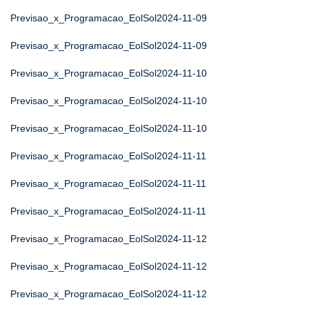
Previsao_x_Programacao_EolSol2024-11-09
Previsao_x_Programacao_EolSol2024-11-09
Previsao_x_Programacao_EolSol2024-11-10
Previsao_x_Programacao_EolSol2024-11-10
Previsao_x_Programacao_EolSol2024-11-10
Previsao_x_Programacao_EolSol2024-11-11
Previsao_x_Programacao_EolSol2024-11-11
Previsao_x_Programacao_EolSol2024-11-11
Previsao_x_Programacao_EolSol2024-11-12
Previsao_x_Programacao_EolSol2024-11-12
Previsao_x_Programacao_EolSol2024-11-12