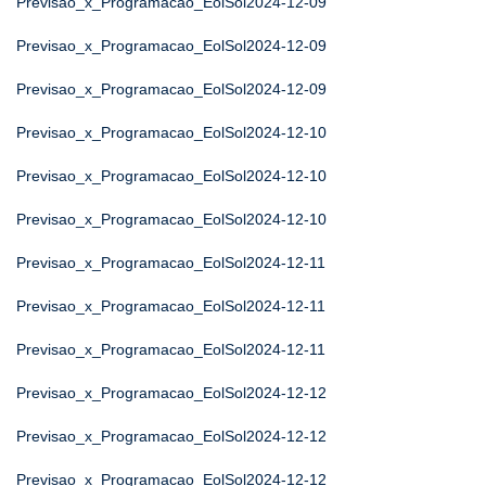
Previsao_x_Programacao_EolSol2024-12-09
Previsao_x_Programacao_EolSol2024-12-09
Previsao_x_Programacao_EolSol2024-12-09
Previsao_x_Programacao_EolSol2024-12-10
Previsao_x_Programacao_EolSol2024-12-10
Previsao_x_Programacao_EolSol2024-12-10
Previsao_x_Programacao_EolSol2024-12-11
Previsao_x_Programacao_EolSol2024-12-11
Previsao_x_Programacao_EolSol2024-12-11
Previsao_x_Programacao_EolSol2024-12-12
Previsao_x_Programacao_EolSol2024-12-12
Previsao_x_Programacao_EolSol2024-12-12