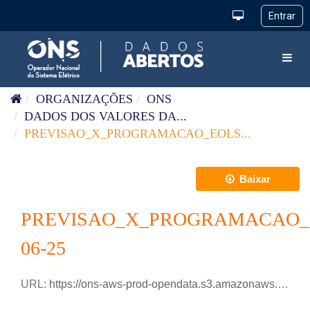
Pular para o conteúdo
Toggl
ORGANIZAÇÕES
ONS
DADOS DOS VALORES DA...
PREVISAO_X_PROGRAMACAO_EOLS...
Baixar
PREVISAO_X_PROGRAMACAO_E
06-25
URL:
https://ons-aws-prod-opendata.s3.amazonaws.com/dataset/programacao_x_previsao/PROGRAMACAO_X_PREVISAO_2026_06_25.csv