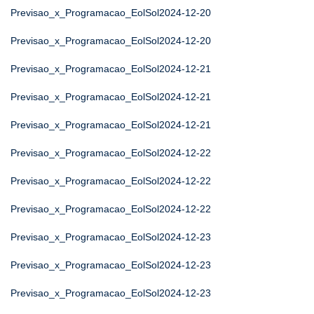
Previsao_x_Programacao_EolSol2024-12-20
Previsao_x_Programacao_EolSol2024-12-20
Previsao_x_Programacao_EolSol2024-12-21
Previsao_x_Programacao_EolSol2024-12-21
Previsao_x_Programacao_EolSol2024-12-21
Previsao_x_Programacao_EolSol2024-12-22
Previsao_x_Programacao_EolSol2024-12-22
Previsao_x_Programacao_EolSol2024-12-22
Previsao_x_Programacao_EolSol2024-12-23
Previsao_x_Programacao_EolSol2024-12-23
Previsao_x_Programacao_EolSol2024-12-23