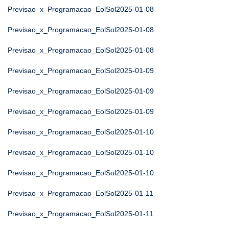
Previsao_x_Programacao_EolSol2025-01-08
Previsao_x_Programacao_EolSol2025-01-08
Previsao_x_Programacao_EolSol2025-01-08
Previsao_x_Programacao_EolSol2025-01-09
Previsao_x_Programacao_EolSol2025-01-09
Previsao_x_Programacao_EolSol2025-01-09
Previsao_x_Programacao_EolSol2025-01-10
Previsao_x_Programacao_EolSol2025-01-10
Previsao_x_Programacao_EolSol2025-01-10
Previsao_x_Programacao_EolSol2025-01-11
Previsao_x_Programacao_EolSol2025-01-11