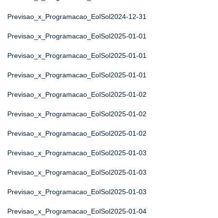
Previsao_x_Programacao_EolSol2024-12-31
Previsao_x_Programacao_EolSol2025-01-01
Previsao_x_Programacao_EolSol2025-01-01
Previsao_x_Programacao_EolSol2025-01-01
Previsao_x_Programacao_EolSol2025-01-02
Previsao_x_Programacao_EolSol2025-01-02
Previsao_x_Programacao_EolSol2025-01-02
Previsao_x_Programacao_EolSol2025-01-03
Previsao_x_Programacao_EolSol2025-01-03
Previsao_x_Programacao_EolSol2025-01-03
Previsao_x_Programacao_EolSol2025-01-04