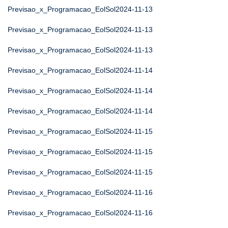
Previsao_x_Programacao_EolSol2024-11-13
Previsao_x_Programacao_EolSol2024-11-13
Previsao_x_Programacao_EolSol2024-11-13
Previsao_x_Programacao_EolSol2024-11-14
Previsao_x_Programacao_EolSol2024-11-14
Previsao_x_Programacao_EolSol2024-11-14
Previsao_x_Programacao_EolSol2024-11-15
Previsao_x_Programacao_EolSol2024-11-15
Previsao_x_Programacao_EolSol2024-11-15
Previsao_x_Programacao_EolSol2024-11-16
Previsao_x_Programacao_EolSol2024-11-16