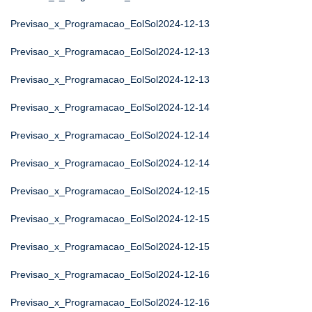
Previsao_x_Programacao_EolSol2024-12-13
Previsao_x_Programacao_EolSol2024-12-13
Previsao_x_Programacao_EolSol2024-12-13
Previsao_x_Programacao_EolSol2024-12-14
Previsao_x_Programacao_EolSol2024-12-14
Previsao_x_Programacao_EolSol2024-12-14
Previsao_x_Programacao_EolSol2024-12-15
Previsao_x_Programacao_EolSol2024-12-15
Previsao_x_Programacao_EolSol2024-12-15
Previsao_x_Programacao_EolSol2024-12-16
Previsao_x_Programacao_EolSol2024-12-16