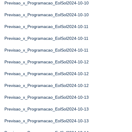
Previsao_x_Programacao_EolSol2024-10-10
Previsao_x_Programacao_EolSol2024-10-10
Previsao_x_Programacao_EolSol2024-10-11
Previsao_x_Programacao_EolSol2024-10-11
Previsao_x_Programacao_EolSol2024-10-11
Previsao_x_Programacao_EolSol2024-10-12
Previsao_x_Programacao_EolSol2024-10-12
Previsao_x_Programacao_EolSol2024-10-12
Previsao_x_Programacao_EolSol2024-10-13
Previsao_x_Programacao_EolSol2024-10-13
Previsao_x_Programacao_EolSol2024-10-13