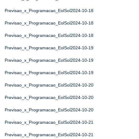
Previsao_x_Programacao_EolSol2024-10-18
Previsao_x_Programacao_EolSol2024-10-18
Previsao_x_Programacao_EolSol2024-10-18
Previsao_x_Programacao_EolSol2024-10-19
Previsao_x_Programacao_EolSol2024-10-19
Previsao_x_Programacao_EolSol2024-10-19
Previsao_x_Programacao_EolSol2024-10-20
Previsao_x_Programacao_EolSol2024-10-20
Previsao_x_Programacao_EolSol2024-10-20
Previsao_x_Programacao_EolSol2024-10-21
Previsao_x_Programacao_EolSol2024-10-21