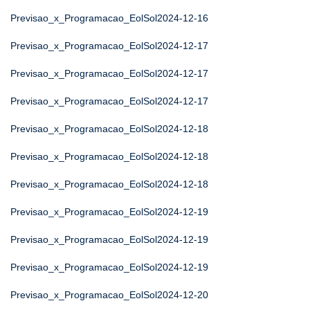
Previsao_x_Programacao_EolSol2024-12-16
Previsao_x_Programacao_EolSol2024-12-17
Previsao_x_Programacao_EolSol2024-12-17
Previsao_x_Programacao_EolSol2024-12-17
Previsao_x_Programacao_EolSol2024-12-18
Previsao_x_Programacao_EolSol2024-12-18
Previsao_x_Programacao_EolSol2024-12-18
Previsao_x_Programacao_EolSol2024-12-19
Previsao_x_Programacao_EolSol2024-12-19
Previsao_x_Programacao_EolSol2024-12-19
Previsao_x_Programacao_EolSol2024-12-20