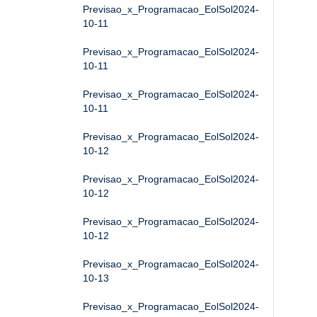
Previsao_x_Programacao_EolSol2024-
10-11
Previsao_x_Programacao_EolSol2024-
10-11
Previsao_x_Programacao_EolSol2024-
10-11
Previsao_x_Programacao_EolSol2024-
10-12
Previsao_x_Programacao_EolSol2024-
10-12
Previsao_x_Programacao_EolSol2024-
10-12
Previsao_x_Programacao_EolSol2024-
10-13
Previsao_x_Programacao_EolSol2024-