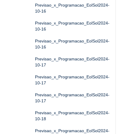
Previsao_x_Programacao_EolSol2024-
10-16
Previsao_x_Programacao_EolSol2024-
10-16
Previsao_x_Programacao_EolSol2024-
10-16
Previsao_x_Programacao_EolSol2024-
10-17
Previsao_x_Programacao_EolSol2024-
10-17
Previsao_x_Programacao_EolSol2024-
10-17
Previsao_x_Programacao_EolSol2024-
10-18
Previsao_x_Programacao_EolSol2024-