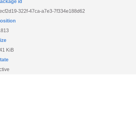
ackage id
ecf2d19-322f-47ca-a7e3-7f334e188d62
osition
.813
ize
41 KiB
tate
ctive