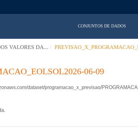
CONJUNTOS DE DADOS
OS VALORES DA...
PREVISAO_X_PROGRAMACAO_E
ACAO_EOLSOL2026-06-09
.amazonaws.com/dataset/programacao_x_previsao/PROGRAM
da.