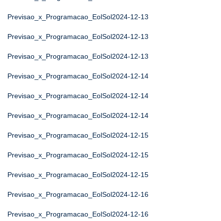
Previsao_x_Programacao_EolSol2024-12-13
Previsao_x_Programacao_EolSol2024-12-13
Previsao_x_Programacao_EolSol2024-12-13
Previsao_x_Programacao_EolSol2024-12-14
Previsao_x_Programacao_EolSol2024-12-14
Previsao_x_Programacao_EolSol2024-12-14
Previsao_x_Programacao_EolSol2024-12-15
Previsao_x_Programacao_EolSol2024-12-15
Previsao_x_Programacao_EolSol2024-12-15
Previsao_x_Programacao_EolSol2024-12-16
Previsao_x_Programacao_EolSol2024-12-16