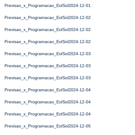
Previsao_x_Programacao_EolSol2024-12-01
Previsao_x_Programacao_EolSol2024-12-02
Previsao_x_Programacao_EolSol2024-12-02
Previsao_x_Programacao_EolSol2024-12-02
Previsao_x_Programacao_EolSol2024-12-03
Previsao_x_Programacao_EolSol2024-12-03
Previsao_x_Programacao_EolSol2024-12-03
Previsao_x_Programacao_EolSol2024-12-04
Previsao_x_Programacao_EolSol2024-12-04
Previsao_x_Programacao_EolSol2024-12-04
Previsao_x_Programacao_EolSol2024-12-05