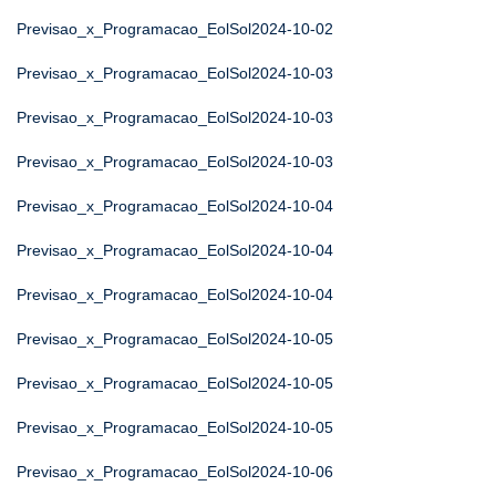
Previsao_x_Programacao_EolSol2024-10-02
Previsao_x_Programacao_EolSol2024-10-03
Previsao_x_Programacao_EolSol2024-10-03
Previsao_x_Programacao_EolSol2024-10-03
Previsao_x_Programacao_EolSol2024-10-04
Previsao_x_Programacao_EolSol2024-10-04
Previsao_x_Programacao_EolSol2024-10-04
Previsao_x_Programacao_EolSol2024-10-05
Previsao_x_Programacao_EolSol2024-10-05
Previsao_x_Programacao_EolSol2024-10-05
Previsao_x_Programacao_EolSol2024-10-06