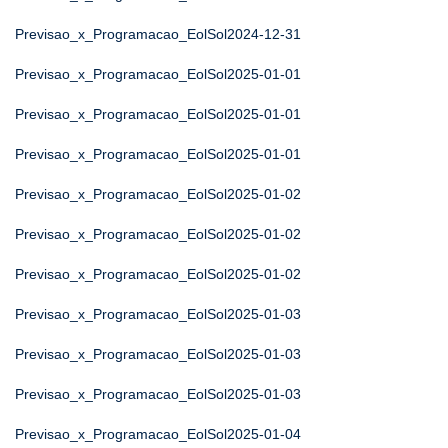
Previsao_x_Programacao_EolSol2024-12-31
Previsao_x_Programacao_EolSol2025-01-01
Previsao_x_Programacao_EolSol2025-01-01
Previsao_x_Programacao_EolSol2025-01-01
Previsao_x_Programacao_EolSol2025-01-02
Previsao_x_Programacao_EolSol2025-01-02
Previsao_x_Programacao_EolSol2025-01-02
Previsao_x_Programacao_EolSol2025-01-03
Previsao_x_Programacao_EolSol2025-01-03
Previsao_x_Programacao_EolSol2025-01-03
Previsao_x_Programacao_EolSol2025-01-04