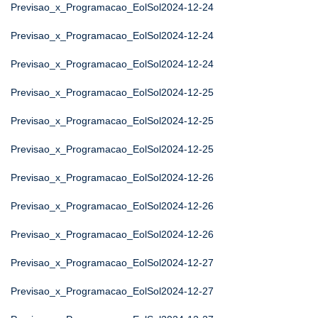
Previsao_x_Programacao_EolSol2024-12-24
Previsao_x_Programacao_EolSol2024-12-24
Previsao_x_Programacao_EolSol2024-12-24
Previsao_x_Programacao_EolSol2024-12-25
Previsao_x_Programacao_EolSol2024-12-25
Previsao_x_Programacao_EolSol2024-12-25
Previsao_x_Programacao_EolSol2024-12-26
Previsao_x_Programacao_EolSol2024-12-26
Previsao_x_Programacao_EolSol2024-12-26
Previsao_x_Programacao_EolSol2024-12-27
Previsao_x_Programacao_EolSol2024-12-27