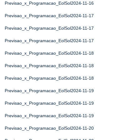
Previsao_x_Programacao_EolSol2024-11-16
Previsao_x_Programacao_EolSol2024-11-17
Previsao_x_Programacao_EolSol2024-11-17
Previsao_x_Programacao_EolSol2024-11-17
Previsao_x_Programacao_EolSol2024-11-18
Previsao_x_Programacao_EolSol2024-11-18
Previsao_x_Programacao_EolSol2024-11-18
Previsao_x_Programacao_EolSol2024-11-19
Previsao_x_Programacao_EolSol2024-11-19
Previsao_x_Programacao_EolSol2024-11-19
Previsao_x_Programacao_EolSol2024-11-20