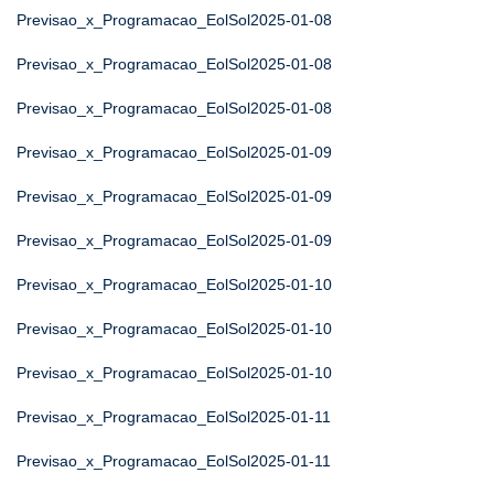
Previsao_x_Programacao_EolSol2025-01-08
Previsao_x_Programacao_EolSol2025-01-08
Previsao_x_Programacao_EolSol2025-01-08
Previsao_x_Programacao_EolSol2025-01-09
Previsao_x_Programacao_EolSol2025-01-09
Previsao_x_Programacao_EolSol2025-01-09
Previsao_x_Programacao_EolSol2025-01-10
Previsao_x_Programacao_EolSol2025-01-10
Previsao_x_Programacao_EolSol2025-01-10
Previsao_x_Programacao_EolSol2025-01-11
Previsao_x_Programacao_EolSol2025-01-11