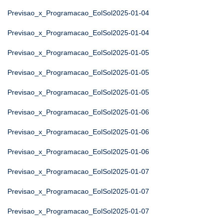
Previsao_x_Programacao_EolSol2025-01-04
Previsao_x_Programacao_EolSol2025-01-04
Previsao_x_Programacao_EolSol2025-01-05
Previsao_x_Programacao_EolSol2025-01-05
Previsao_x_Programacao_EolSol2025-01-05
Previsao_x_Programacao_EolSol2025-01-06
Previsao_x_Programacao_EolSol2025-01-06
Previsao_x_Programacao_EolSol2025-01-06
Previsao_x_Programacao_EolSol2025-01-07
Previsao_x_Programacao_EolSol2025-01-07
Previsao_x_Programacao_EolSol2025-01-07