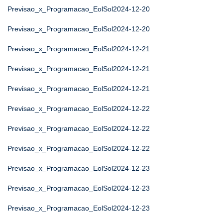
Previsao_x_Programacao_EolSol2024-12-20
Previsao_x_Programacao_EolSol2024-12-20
Previsao_x_Programacao_EolSol2024-12-21
Previsao_x_Programacao_EolSol2024-12-21
Previsao_x_Programacao_EolSol2024-12-21
Previsao_x_Programacao_EolSol2024-12-22
Previsao_x_Programacao_EolSol2024-12-22
Previsao_x_Programacao_EolSol2024-12-22
Previsao_x_Programacao_EolSol2024-12-23
Previsao_x_Programacao_EolSol2024-12-23
Previsao_x_Programacao_EolSol2024-12-23