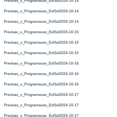
Previsao_x_Programacao_EolSol2024-10-14
Previsao_x_Programacao_EolSol2024-10-14
Previsao_x_Programacao_EolSol2024-10-14
Previsao_x_Programacao_EolSol2024-10-15
Previsao_x_Programacao_EolSol2024-10-15
Previsao_x_Programacao_EolSol2024-10-15
Previsao_x_Programacao_EolSol2024-10-16
Previsao_x_Programacao_EolSol2024-10-16
Previsao_x_Programacao_EolSol2024-10-16
Previsao_x_Programacao_EolSol2024-10-17
Previsao_x_Programacao_EolSol2024-10-17
Previsao_x_Programacao_EolSol2024-10-17