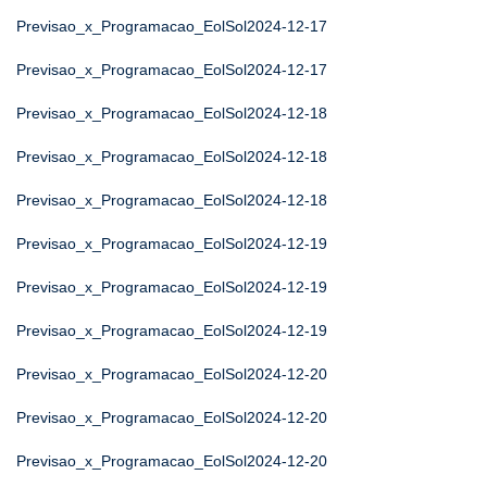
Previsao_x_Programacao_EolSol2024-12-17
Previsao_x_Programacao_EolSol2024-12-17
Previsao_x_Programacao_EolSol2024-12-18
Previsao_x_Programacao_EolSol2024-12-18
Previsao_x_Programacao_EolSol2024-12-18
Previsao_x_Programacao_EolSol2024-12-19
Previsao_x_Programacao_EolSol2024-12-19
Previsao_x_Programacao_EolSol2024-12-19
Previsao_x_Programacao_EolSol2024-12-20
Previsao_x_Programacao_EolSol2024-12-20
Previsao_x_Programacao_EolSol2024-12-20