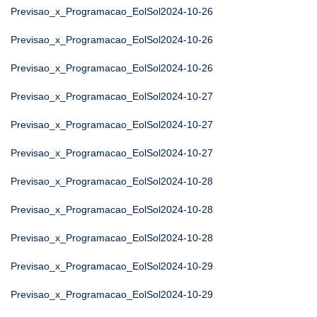
Previsao_x_Programacao_EolSol2024-10-26
Previsao_x_Programacao_EolSol2024-10-26
Previsao_x_Programacao_EolSol2024-10-26
Previsao_x_Programacao_EolSol2024-10-27
Previsao_x_Programacao_EolSol2024-10-27
Previsao_x_Programacao_EolSol2024-10-27
Previsao_x_Programacao_EolSol2024-10-28
Previsao_x_Programacao_EolSol2024-10-28
Previsao_x_Programacao_EolSol2024-10-28
Previsao_x_Programacao_EolSol2024-10-29
Previsao_x_Programacao_EolSol2024-10-29