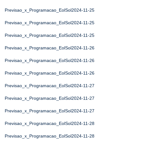
Previsao_x_Programacao_EolSol2024-11-25
Previsao_x_Programacao_EolSol2024-11-25
Previsao_x_Programacao_EolSol2024-11-25
Previsao_x_Programacao_EolSol2024-11-26
Previsao_x_Programacao_EolSol2024-11-26
Previsao_x_Programacao_EolSol2024-11-26
Previsao_x_Programacao_EolSol2024-11-27
Previsao_x_Programacao_EolSol2024-11-27
Previsao_x_Programacao_EolSol2024-11-27
Previsao_x_Programacao_EolSol2024-11-28
Previsao_x_Programacao_EolSol2024-11-28