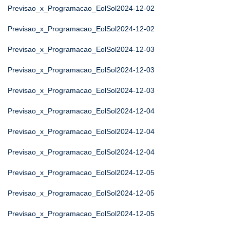
Previsao_x_Programacao_EolSol2024-12-02
Previsao_x_Programacao_EolSol2024-12-02
Previsao_x_Programacao_EolSol2024-12-03
Previsao_x_Programacao_EolSol2024-12-03
Previsao_x_Programacao_EolSol2024-12-03
Previsao_x_Programacao_EolSol2024-12-04
Previsao_x_Programacao_EolSol2024-12-04
Previsao_x_Programacao_EolSol2024-12-04
Previsao_x_Programacao_EolSol2024-12-05
Previsao_x_Programacao_EolSol2024-12-05
Previsao_x_Programacao_EolSol2024-12-05