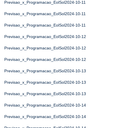
Previsao_x_Programacao_EolSol2024-10-11
Previsao_x_Programacao_EolSol2024-10-11
Previsao_x_Programacao_EolSol2024-10-11
Previsao_x_Programacao_EolSol2024-10-12
Previsao_x_Programacao_EolSol2024-10-12
Previsao_x_Programacao_EolSol2024-10-12
Previsao_x_Programacao_EolSol2024-10-13
Previsao_x_Programacao_EolSol2024-10-13
Previsao_x_Programacao_EolSol2024-10-13
Previsao_x_Programacao_EolSol2024-10-14
Previsao_x_Programacao_EolSol2024-10-14