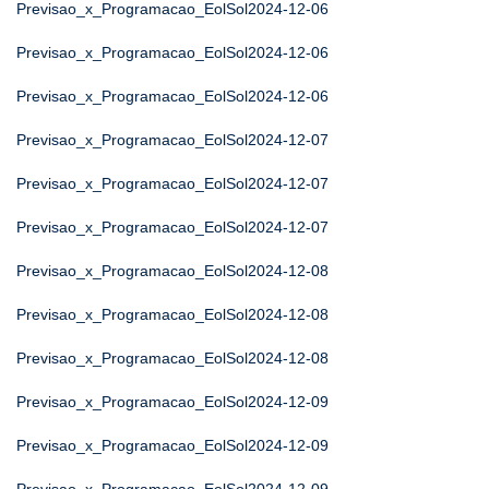
Previsao_x_Programacao_EolSol2024-12-06
Previsao_x_Programacao_EolSol2024-12-06
Previsao_x_Programacao_EolSol2024-12-06
Previsao_x_Programacao_EolSol2024-12-07
Previsao_x_Programacao_EolSol2024-12-07
Previsao_x_Programacao_EolSol2024-12-07
Previsao_x_Programacao_EolSol2024-12-08
Previsao_x_Programacao_EolSol2024-12-08
Previsao_x_Programacao_EolSol2024-12-08
Previsao_x_Programacao_EolSol2024-12-09
Previsao_x_Programacao_EolSol2024-12-09