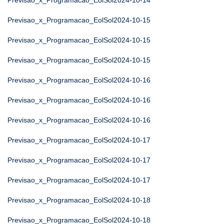
Previsao_x_Programacao_EolSol2024-10-14
Previsao_x_Programacao_EolSol2024-10-15
Previsao_x_Programacao_EolSol2024-10-15
Previsao_x_Programacao_EolSol2024-10-15
Previsao_x_Programacao_EolSol2024-10-16
Previsao_x_Programacao_EolSol2024-10-16
Previsao_x_Programacao_EolSol2024-10-16
Previsao_x_Programacao_EolSol2024-10-17
Previsao_x_Programacao_EolSol2024-10-17
Previsao_x_Programacao_EolSol2024-10-17
Previsao_x_Programacao_EolSol2024-10-18
Previsao_x_Programacao_EolSol2024-10-18