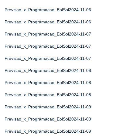
Previsao_x_Programacao_EolSol2024-11-06
Previsao_x_Programacao_EolSol2024-11-06
Previsao_x_Programacao_EolSol2024-11-07
Previsao_x_Programacao_EolSol2024-11-07
Previsao_x_Programacao_EolSol2024-11-07
Previsao_x_Programacao_EolSol2024-11-08
Previsao_x_Programacao_EolSol2024-11-08
Previsao_x_Programacao_EolSol2024-11-08
Previsao_x_Programacao_EolSol2024-11-09
Previsao_x_Programacao_EolSol2024-11-09
Previsao_x_Programacao_EolSol2024-11-09