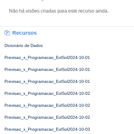
Não há visões criadas para este recurso ainda.
Recursos
Dicionário de Dados
Previsao_x_Programacao_EolSol2024-10-01
Previsao_x_Programacao_EolSol2024-10-01
Previsao_x_Programacao_EolSol2024-10-01
Previsao_x_Programacao_EolSol2024-10-02
Previsao_x_Programacao_EolSol2024-10-02
Previsao_x_Programacao_EolSol2024-10-02
Previsao_x_Programacao_EolSol2024-10-03