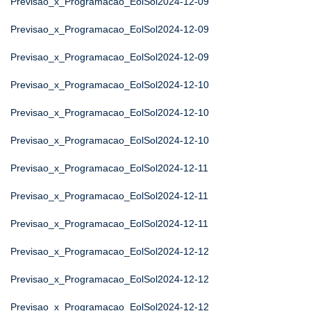
Previsao_x_Programacao_EolSol2024-12-09
Previsao_x_Programacao_EolSol2024-12-09
Previsao_x_Programacao_EolSol2024-12-09
Previsao_x_Programacao_EolSol2024-12-10
Previsao_x_Programacao_EolSol2024-12-10
Previsao_x_Programacao_EolSol2024-12-10
Previsao_x_Programacao_EolSol2024-12-11
Previsao_x_Programacao_EolSol2024-12-11
Previsao_x_Programacao_EolSol2024-12-11
Previsao_x_Programacao_EolSol2024-12-12
Previsao_x_Programacao_EolSol2024-12-12
Previsao_x_Programacao_EolSol2024-12-12