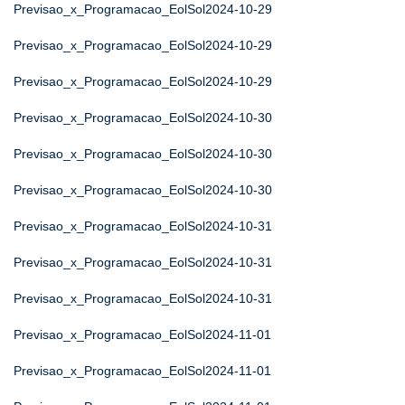
Previsao_x_Programacao_EolSol2024-10-29
Previsao_x_Programacao_EolSol2024-10-29
Previsao_x_Programacao_EolSol2024-10-29
Previsao_x_Programacao_EolSol2024-10-30
Previsao_x_Programacao_EolSol2024-10-30
Previsao_x_Programacao_EolSol2024-10-30
Previsao_x_Programacao_EolSol2024-10-31
Previsao_x_Programacao_EolSol2024-10-31
Previsao_x_Programacao_EolSol2024-10-31
Previsao_x_Programacao_EolSol2024-11-01
Previsao_x_Programacao_EolSol2024-11-01