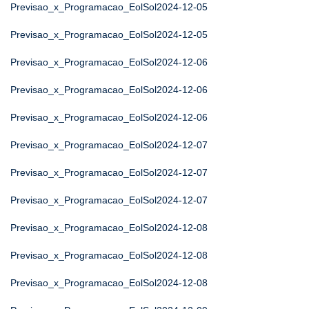
Previsao_x_Programacao_EolSol2024-12-05
Previsao_x_Programacao_EolSol2024-12-05
Previsao_x_Programacao_EolSol2024-12-06
Previsao_x_Programacao_EolSol2024-12-06
Previsao_x_Programacao_EolSol2024-12-06
Previsao_x_Programacao_EolSol2024-12-07
Previsao_x_Programacao_EolSol2024-12-07
Previsao_x_Programacao_EolSol2024-12-07
Previsao_x_Programacao_EolSol2024-12-08
Previsao_x_Programacao_EolSol2024-12-08
Previsao_x_Programacao_EolSol2024-12-08