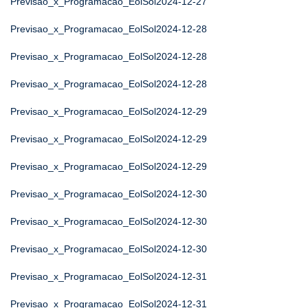
Previsao_x_Programacao_EolSol2024-12-27
Previsao_x_Programacao_EolSol2024-12-28
Previsao_x_Programacao_EolSol2024-12-28
Previsao_x_Programacao_EolSol2024-12-28
Previsao_x_Programacao_EolSol2024-12-29
Previsao_x_Programacao_EolSol2024-12-29
Previsao_x_Programacao_EolSol2024-12-29
Previsao_x_Programacao_EolSol2024-12-30
Previsao_x_Programacao_EolSol2024-12-30
Previsao_x_Programacao_EolSol2024-12-30
Previsao_x_Programacao_EolSol2024-12-31
Previsao_x_Programacao_EolSol2024-12-31