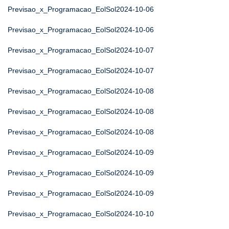
Previsao_x_Programacao_EolSol2024-10-06
Previsao_x_Programacao_EolSol2024-10-06
Previsao_x_Programacao_EolSol2024-10-07
Previsao_x_Programacao_EolSol2024-10-07
Previsao_x_Programacao_EolSol2024-10-08
Previsao_x_Programacao_EolSol2024-10-08
Previsao_x_Programacao_EolSol2024-10-08
Previsao_x_Programacao_EolSol2024-10-09
Previsao_x_Programacao_EolSol2024-10-09
Previsao_x_Programacao_EolSol2024-10-09
Previsao_x_Programacao_EolSol2024-10-10