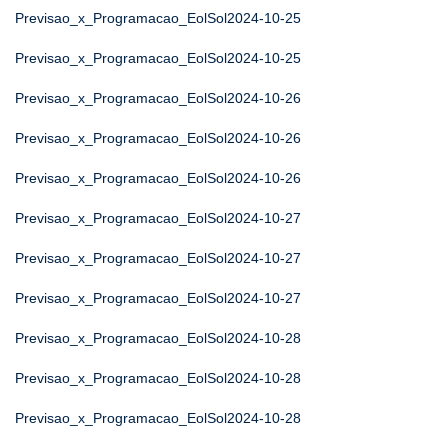
Previsao_x_Programacao_EolSol2024-10-25
Previsao_x_Programacao_EolSol2024-10-25
Previsao_x_Programacao_EolSol2024-10-26
Previsao_x_Programacao_EolSol2024-10-26
Previsao_x_Programacao_EolSol2024-10-26
Previsao_x_Programacao_EolSol2024-10-27
Previsao_x_Programacao_EolSol2024-10-27
Previsao_x_Programacao_EolSol2024-10-27
Previsao_x_Programacao_EolSol2024-10-28
Previsao_x_Programacao_EolSol2024-10-28
Previsao_x_Programacao_EolSol2024-10-28