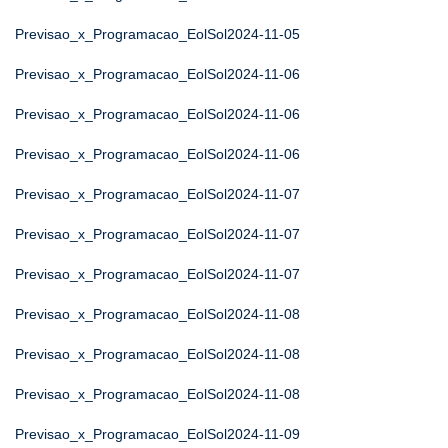
Previsao_x_Programacao_EolSol2024-11-05
Previsao_x_Programacao_EolSol2024-11-06
Previsao_x_Programacao_EolSol2024-11-06
Previsao_x_Programacao_EolSol2024-11-06
Previsao_x_Programacao_EolSol2024-11-07
Previsao_x_Programacao_EolSol2024-11-07
Previsao_x_Programacao_EolSol2024-11-07
Previsao_x_Programacao_EolSol2024-11-08
Previsao_x_Programacao_EolSol2024-11-08
Previsao_x_Programacao_EolSol2024-11-08
Previsao_x_Programacao_EolSol2024-11-09