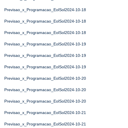
Previsao_x_Programacao_EolSol2024-10-18
Previsao_x_Programacao_EolSol2024-10-18
Previsao_x_Programacao_EolSol2024-10-18
Previsao_x_Programacao_EolSol2024-10-19
Previsao_x_Programacao_EolSol2024-10-19
Previsao_x_Programacao_EolSol2024-10-19
Previsao_x_Programacao_EolSol2024-10-20
Previsao_x_Programacao_EolSol2024-10-20
Previsao_x_Programacao_EolSol2024-10-20
Previsao_x_Programacao_EolSol2024-10-21
Previsao_x_Programacao_EolSol2024-10-21