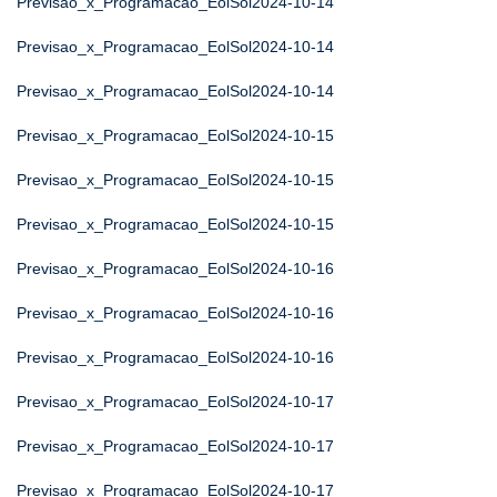
Previsao_x_Programacao_EolSol2024-10-14
Previsao_x_Programacao_EolSol2024-10-14
Previsao_x_Programacao_EolSol2024-10-14
Previsao_x_Programacao_EolSol2024-10-15
Previsao_x_Programacao_EolSol2024-10-15
Previsao_x_Programacao_EolSol2024-10-15
Previsao_x_Programacao_EolSol2024-10-16
Previsao_x_Programacao_EolSol2024-10-16
Previsao_x_Programacao_EolSol2024-10-16
Previsao_x_Programacao_EolSol2024-10-17
Previsao_x_Programacao_EolSol2024-10-17
Previsao_x_Programacao_EolSol2024-10-17