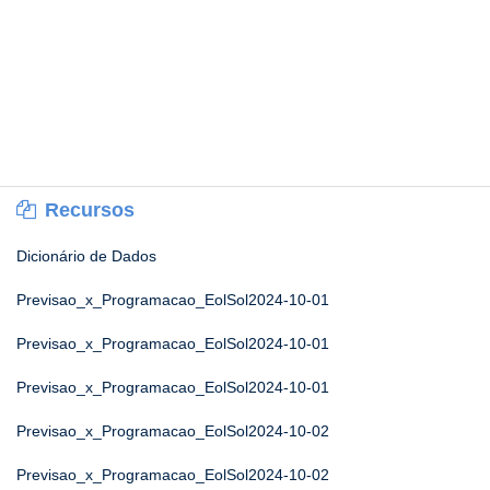
Recursos
Dicionário de Dados
Previsao_x_Programacao_EolSol2024-10-01
Previsao_x_Programacao_EolSol2024-10-01
Previsao_x_Programacao_EolSol2024-10-01
Previsao_x_Programacao_EolSol2024-10-02
Previsao_x_Programacao_EolSol2024-10-02