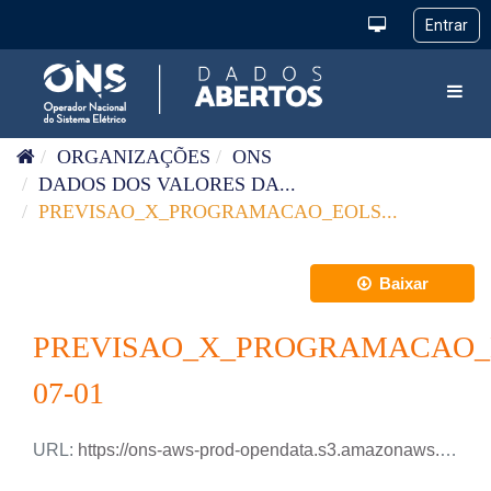
Pular para o conteúdo
Toggl
ORGANIZAÇÕES
ONS
DADOS DOS VALORES DA...
PREVISAO_X_PROGRAMACAO_EOLS...
Baixar
PREVISAO_X_PROGRAMACAO_E
07-01
URL:
https://ons-aws-prod-opendata.s3.amazonaws.com/dataset/programacao_x_previsao/PROGRAMACAO_X_PREVISAO_2025_07_01.xlsx