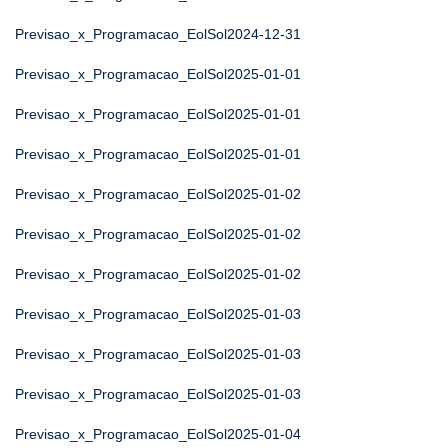
Previsao_x_Programacao_EolSol2024-12-31
Previsao_x_Programacao_EolSol2025-01-01
Previsao_x_Programacao_EolSol2025-01-01
Previsao_x_Programacao_EolSol2025-01-01
Previsao_x_Programacao_EolSol2025-01-02
Previsao_x_Programacao_EolSol2025-01-02
Previsao_x_Programacao_EolSol2025-01-02
Previsao_x_Programacao_EolSol2025-01-03
Previsao_x_Programacao_EolSol2025-01-03
Previsao_x_Programacao_EolSol2025-01-03
Previsao_x_Programacao_EolSol2025-01-04