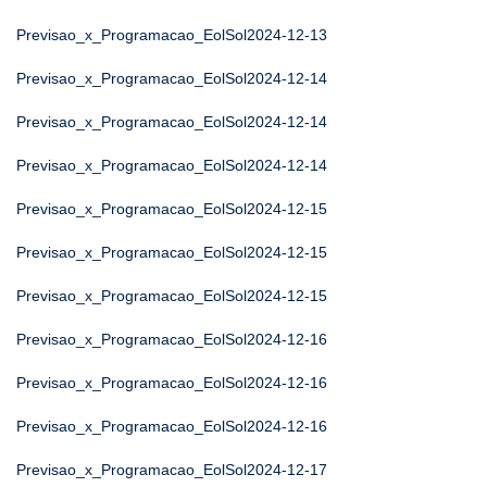
Previsao_x_Programacao_EolSol2024-12-13
Previsao_x_Programacao_EolSol2024-12-14
Previsao_x_Programacao_EolSol2024-12-14
Previsao_x_Programacao_EolSol2024-12-14
Previsao_x_Programacao_EolSol2024-12-15
Previsao_x_Programacao_EolSol2024-12-15
Previsao_x_Programacao_EolSol2024-12-15
Previsao_x_Programacao_EolSol2024-12-16
Previsao_x_Programacao_EolSol2024-12-16
Previsao_x_Programacao_EolSol2024-12-16
Previsao_x_Programacao_EolSol2024-12-17