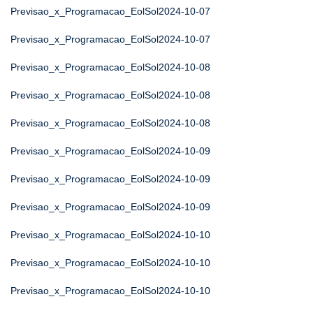
Previsao_x_Programacao_EolSol2024-10-07
Previsao_x_Programacao_EolSol2024-10-07
Previsao_x_Programacao_EolSol2024-10-08
Previsao_x_Programacao_EolSol2024-10-08
Previsao_x_Programacao_EolSol2024-10-08
Previsao_x_Programacao_EolSol2024-10-09
Previsao_x_Programacao_EolSol2024-10-09
Previsao_x_Programacao_EolSol2024-10-09
Previsao_x_Programacao_EolSol2024-10-10
Previsao_x_Programacao_EolSol2024-10-10
Previsao_x_Programacao_EolSol2024-10-10