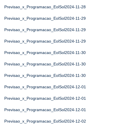
Previsao_x_Programacao_EolSol2024-11-28
Previsao_x_Programacao_EolSol2024-11-29
Previsao_x_Programacao_EolSol2024-11-29
Previsao_x_Programacao_EolSol2024-11-29
Previsao_x_Programacao_EolSol2024-11-30
Previsao_x_Programacao_EolSol2024-11-30
Previsao_x_Programacao_EolSol2024-11-30
Previsao_x_Programacao_EolSol2024-12-01
Previsao_x_Programacao_EolSol2024-12-01
Previsao_x_Programacao_EolSol2024-12-01
Previsao_x_Programacao_EolSol2024-12-02