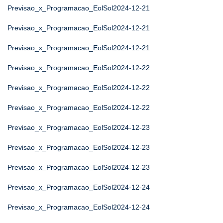
Previsao_x_Programacao_EolSol2024-12-21
Previsao_x_Programacao_EolSol2024-12-21
Previsao_x_Programacao_EolSol2024-12-21
Previsao_x_Programacao_EolSol2024-12-22
Previsao_x_Programacao_EolSol2024-12-22
Previsao_x_Programacao_EolSol2024-12-22
Previsao_x_Programacao_EolSol2024-12-23
Previsao_x_Programacao_EolSol2024-12-23
Previsao_x_Programacao_EolSol2024-12-23
Previsao_x_Programacao_EolSol2024-12-24
Previsao_x_Programacao_EolSol2024-12-24