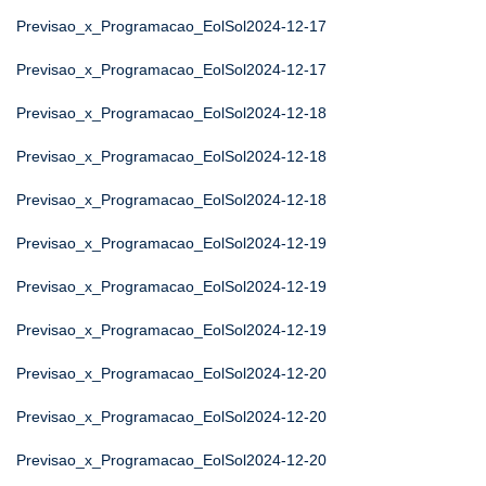
Previsao_x_Programacao_EolSol2024-12-17
Previsao_x_Programacao_EolSol2024-12-17
Previsao_x_Programacao_EolSol2024-12-18
Previsao_x_Programacao_EolSol2024-12-18
Previsao_x_Programacao_EolSol2024-12-18
Previsao_x_Programacao_EolSol2024-12-19
Previsao_x_Programacao_EolSol2024-12-19
Previsao_x_Programacao_EolSol2024-12-19
Previsao_x_Programacao_EolSol2024-12-20
Previsao_x_Programacao_EolSol2024-12-20
Previsao_x_Programacao_EolSol2024-12-20