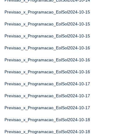
Previsao_x_Programacao_EolSol2024-10-14
Previsao_x_Programacao_EolSol2024-10-15
Previsao_x_Programacao_EolSol2024-10-15
Previsao_x_Programacao_EolSol2024-10-15
Previsao_x_Programacao_EolSol2024-10-16
Previsao_x_Programacao_EolSol2024-10-16
Previsao_x_Programacao_EolSol2024-10-16
Previsao_x_Programacao_EolSol2024-10-17
Previsao_x_Programacao_EolSol2024-10-17
Previsao_x_Programacao_EolSol2024-10-17
Previsao_x_Programacao_EolSol2024-10-18
Previsao_x_Programacao_EolSol2024-10-18