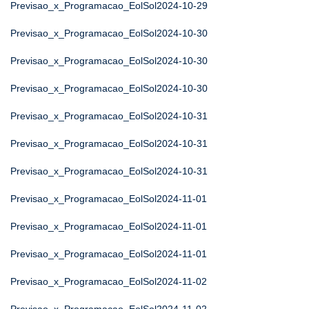
Previsao_x_Programacao_EolSol2024-10-29
Previsao_x_Programacao_EolSol2024-10-30
Previsao_x_Programacao_EolSol2024-10-30
Previsao_x_Programacao_EolSol2024-10-30
Previsao_x_Programacao_EolSol2024-10-31
Previsao_x_Programacao_EolSol2024-10-31
Previsao_x_Programacao_EolSol2024-10-31
Previsao_x_Programacao_EolSol2024-11-01
Previsao_x_Programacao_EolSol2024-11-01
Previsao_x_Programacao_EolSol2024-11-01
Previsao_x_Programacao_EolSol2024-11-02