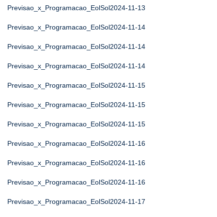
Previsao_x_Programacao_EolSol2024-11-13
Previsao_x_Programacao_EolSol2024-11-14
Previsao_x_Programacao_EolSol2024-11-14
Previsao_x_Programacao_EolSol2024-11-14
Previsao_x_Programacao_EolSol2024-11-15
Previsao_x_Programacao_EolSol2024-11-15
Previsao_x_Programacao_EolSol2024-11-15
Previsao_x_Programacao_EolSol2024-11-16
Previsao_x_Programacao_EolSol2024-11-16
Previsao_x_Programacao_EolSol2024-11-16
Previsao_x_Programacao_EolSol2024-11-17