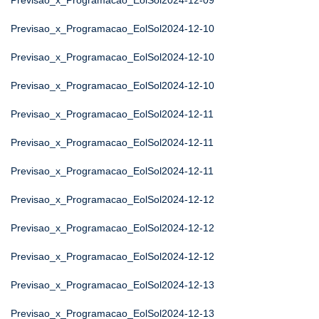
Previsao_x_Programacao_EolSol2024-12-09
Previsao_x_Programacao_EolSol2024-12-10
Previsao_x_Programacao_EolSol2024-12-10
Previsao_x_Programacao_EolSol2024-12-10
Previsao_x_Programacao_EolSol2024-12-11
Previsao_x_Programacao_EolSol2024-12-11
Previsao_x_Programacao_EolSol2024-12-11
Previsao_x_Programacao_EolSol2024-12-12
Previsao_x_Programacao_EolSol2024-12-12
Previsao_x_Programacao_EolSol2024-12-12
Previsao_x_Programacao_EolSol2024-12-13
Previsao_x_Programacao_EolSol2024-12-13