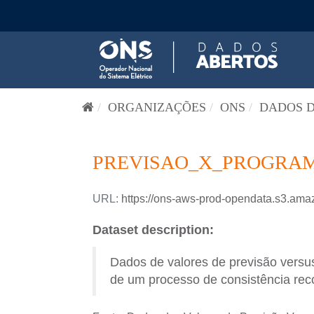
Pular para o conteúdo
ORGANIZAÇÕES
ONS
DADOS D
PREVISAO_X_PROGRAM
URL:
https://ons-aws-prod-opendata.s3
Dataset description:
Dados de valores de previsão versus
de um processo de consistência reco