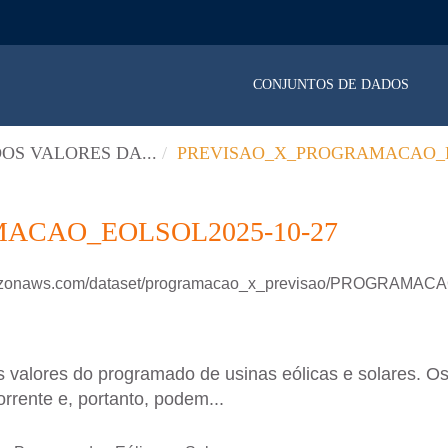
CONJUNTOS DE DADOS
OS VALORES DA...
PREVISAO_X_PROGRAMACAO_E
ACAO_EOLSOL2025-10-27
.amazonaws.com/dataset/programacao_x_previsao/PROGRAM
 valores do programado de usinas eólicas e solares. Os
rrente e, portanto, podem...