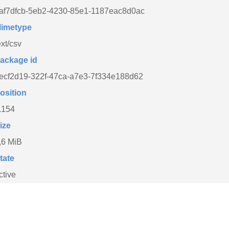
af7dfcb-5eb2-4230-85e1-1187eac8d0ac
imetype
ext/csv
ackage id
ecf2d19-322f-47ca-a7e3-7f334e188d62
osition
.154
ize
,6 MiB
tate
ctive