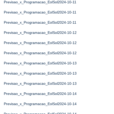
Previsao_x_Programacao_EolSol2024-10-11
Previsao_x_Programacao_EolSol2024-10-11
Previsao_x_Programacao_EolSol2024-10-11
Previsao_x_Programacao_EolSol2024-10-12
Previsao_x_Programacao_EolSol2024-10-12
Previsao_x_Programacao_EolSol2024-10-12
Previsao_x_Programacao_EolSol2024-10-13
Previsao_x_Programacao_EolSol2024-10-13
Previsao_x_Programacao_EolSol2024-10-13
Previsao_x_Programacao_EolSol2024-10-14
Previsao_x_Programacao_EolSol2024-10-14