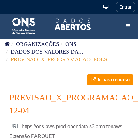
Pular para o conteúdo
Toggl
ORGANIZAÇÕES
ONS
DADOS DOS VALORES DA...
PREVISAO_X_PROGRAMACAO_EOLS...
Ir para recurso
PREVISAO_X_PROGRAMACAO_E
12-04
URL:
https://ons-aws-prod-opendata.s3.amazonaws.com/dataset/programacao_x_previsao/PROGRAMACAO_X_PREVISAO_2025_12_04.parquet
Extensão PARQUET