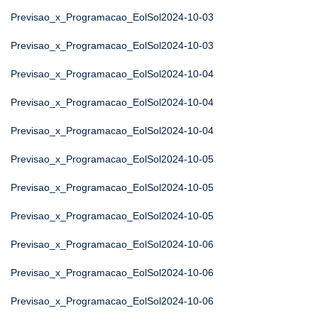
Previsao_x_Programacao_EolSol2024-10-03
Previsao_x_Programacao_EolSol2024-10-03
Previsao_x_Programacao_EolSol2024-10-04
Previsao_x_Programacao_EolSol2024-10-04
Previsao_x_Programacao_EolSol2024-10-04
Previsao_x_Programacao_EolSol2024-10-05
Previsao_x_Programacao_EolSol2024-10-05
Previsao_x_Programacao_EolSol2024-10-05
Previsao_x_Programacao_EolSol2024-10-06
Previsao_x_Programacao_EolSol2024-10-06
Previsao_x_Programacao_EolSol2024-10-06