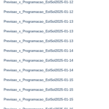
Previsao_x_Programacao_EolSol2025-01-12
Previsao_x_Programacao_EolSol2025-01-12
Previsao_x_Programacao_EolSol2025-01-13
Previsao_x_Programacao_EolSol2025-01-13
Previsao_x_Programacao_EolSol2025-01-13
Previsao_x_Programacao_EolSol2025-01-14
Previsao_x_Programacao_EolSol2025-01-14
Previsao_x_Programacao_EolSol2025-01-14
Previsao_x_Programacao_EolSol2025-01-15
Previsao_x_Programacao_EolSol2025-01-15
Previsao_x_Programacao_EolSol2025-01-15