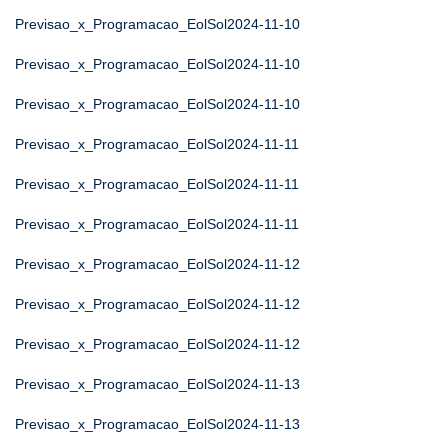
Previsao_x_Programacao_EolSol2024-11-10
Previsao_x_Programacao_EolSol2024-11-10
Previsao_x_Programacao_EolSol2024-11-10
Previsao_x_Programacao_EolSol2024-11-11
Previsao_x_Programacao_EolSol2024-11-11
Previsao_x_Programacao_EolSol2024-11-11
Previsao_x_Programacao_EolSol2024-11-12
Previsao_x_Programacao_EolSol2024-11-12
Previsao_x_Programacao_EolSol2024-11-12
Previsao_x_Programacao_EolSol2024-11-13
Previsao_x_Programacao_EolSol2024-11-13