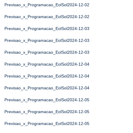
Previsao_x_Programacao_EolSol2024-12-02
Previsao_x_Programacao_EolSol2024-12-02
Previsao_x_Programacao_EolSol2024-12-03
Previsao_x_Programacao_EolSol2024-12-03
Previsao_x_Programacao_EolSol2024-12-03
Previsao_x_Programacao_EolSol2024-12-04
Previsao_x_Programacao_EolSol2024-12-04
Previsao_x_Programacao_EolSol2024-12-04
Previsao_x_Programacao_EolSol2024-12-05
Previsao_x_Programacao_EolSol2024-12-05
Previsao_x_Programacao_EolSol2024-12-05