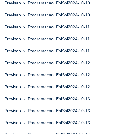
Previsao_x_Programacao_EolSol2024-10-10
Previsao_x_Programacao_EolSol2024-10-10
Previsao_x_Programacao_EolSol2024-10-11
Previsao_x_Programacao_EolSol2024-10-11
Previsao_x_Programacao_EolSol2024-10-11
Previsao_x_Programacao_EolSol2024-10-12
Previsao_x_Programacao_EolSol2024-10-12
Previsao_x_Programacao_EolSol2024-10-12
Previsao_x_Programacao_EolSol2024-10-13
Previsao_x_Programacao_EolSol2024-10-13
Previsao_x_Programacao_EolSol2024-10-13