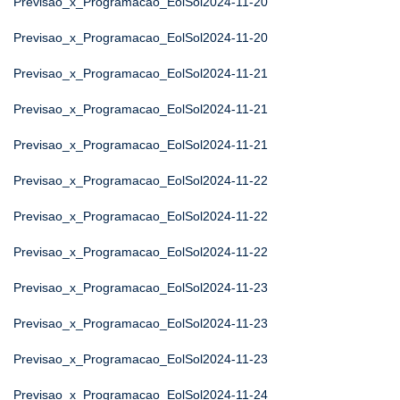
Previsao_x_Programacao_EolSol2024-11-20
Previsao_x_Programacao_EolSol2024-11-20
Previsao_x_Programacao_EolSol2024-11-21
Previsao_x_Programacao_EolSol2024-11-21
Previsao_x_Programacao_EolSol2024-11-21
Previsao_x_Programacao_EolSol2024-11-22
Previsao_x_Programacao_EolSol2024-11-22
Previsao_x_Programacao_EolSol2024-11-22
Previsao_x_Programacao_EolSol2024-11-23
Previsao_x_Programacao_EolSol2024-11-23
Previsao_x_Programacao_EolSol2024-11-23
Previsao_x_Programacao_EolSol2024-11-24