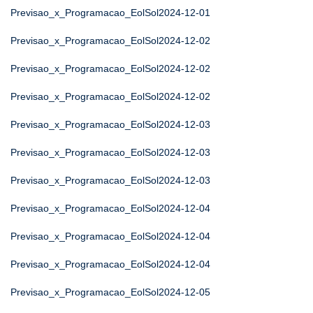
Previsao_x_Programacao_EolSol2024-12-01
Previsao_x_Programacao_EolSol2024-12-02
Previsao_x_Programacao_EolSol2024-12-02
Previsao_x_Programacao_EolSol2024-12-02
Previsao_x_Programacao_EolSol2024-12-03
Previsao_x_Programacao_EolSol2024-12-03
Previsao_x_Programacao_EolSol2024-12-03
Previsao_x_Programacao_EolSol2024-12-04
Previsao_x_Programacao_EolSol2024-12-04
Previsao_x_Programacao_EolSol2024-12-04
Previsao_x_Programacao_EolSol2024-12-05