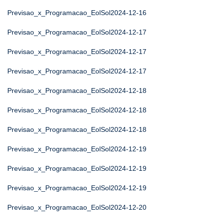
Previsao_x_Programacao_EolSol2024-12-16
Previsao_x_Programacao_EolSol2024-12-17
Previsao_x_Programacao_EolSol2024-12-17
Previsao_x_Programacao_EolSol2024-12-17
Previsao_x_Programacao_EolSol2024-12-18
Previsao_x_Programacao_EolSol2024-12-18
Previsao_x_Programacao_EolSol2024-12-18
Previsao_x_Programacao_EolSol2024-12-19
Previsao_x_Programacao_EolSol2024-12-19
Previsao_x_Programacao_EolSol2024-12-19
Previsao_x_Programacao_EolSol2024-12-20