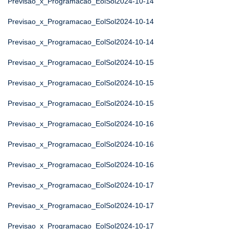
Previsao_x_Programacao_EolSol2024-10-14
Previsao_x_Programacao_EolSol2024-10-14
Previsao_x_Programacao_EolSol2024-10-14
Previsao_x_Programacao_EolSol2024-10-15
Previsao_x_Programacao_EolSol2024-10-15
Previsao_x_Programacao_EolSol2024-10-15
Previsao_x_Programacao_EolSol2024-10-16
Previsao_x_Programacao_EolSol2024-10-16
Previsao_x_Programacao_EolSol2024-10-16
Previsao_x_Programacao_EolSol2024-10-17
Previsao_x_Programacao_EolSol2024-10-17
Previsao_x_Programacao_EolSol2024-10-17