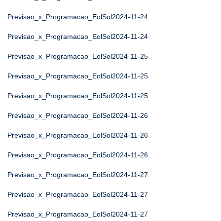
Previsao_x_Programacao_EolSol2024-11-24
Previsao_x_Programacao_EolSol2024-11-24
Previsao_x_Programacao_EolSol2024-11-25
Previsao_x_Programacao_EolSol2024-11-25
Previsao_x_Programacao_EolSol2024-11-25
Previsao_x_Programacao_EolSol2024-11-26
Previsao_x_Programacao_EolSol2024-11-26
Previsao_x_Programacao_EolSol2024-11-26
Previsao_x_Programacao_EolSol2024-11-27
Previsao_x_Programacao_EolSol2024-11-27
Previsao_x_Programacao_EolSol2024-11-27