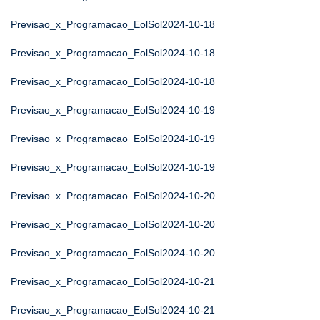
Previsao_x_Programacao_EolSol2024-10-18
Previsao_x_Programacao_EolSol2024-10-18
Previsao_x_Programacao_EolSol2024-10-18
Previsao_x_Programacao_EolSol2024-10-19
Previsao_x_Programacao_EolSol2024-10-19
Previsao_x_Programacao_EolSol2024-10-19
Previsao_x_Programacao_EolSol2024-10-20
Previsao_x_Programacao_EolSol2024-10-20
Previsao_x_Programacao_EolSol2024-10-20
Previsao_x_Programacao_EolSol2024-10-21
Previsao_x_Programacao_EolSol2024-10-21