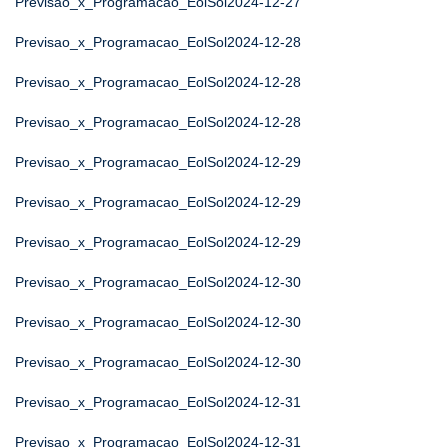
Previsao_x_Programacao_EolSol2024-12-27
Previsao_x_Programacao_EolSol2024-12-28
Previsao_x_Programacao_EolSol2024-12-28
Previsao_x_Programacao_EolSol2024-12-28
Previsao_x_Programacao_EolSol2024-12-29
Previsao_x_Programacao_EolSol2024-12-29
Previsao_x_Programacao_EolSol2024-12-29
Previsao_x_Programacao_EolSol2024-12-30
Previsao_x_Programacao_EolSol2024-12-30
Previsao_x_Programacao_EolSol2024-12-30
Previsao_x_Programacao_EolSol2024-12-31
Previsao_x_Programacao_EolSol2024-12-31