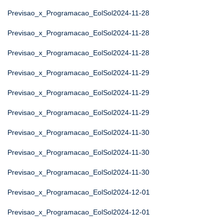
Previsao_x_Programacao_EolSol2024-11-28
Previsao_x_Programacao_EolSol2024-11-28
Previsao_x_Programacao_EolSol2024-11-28
Previsao_x_Programacao_EolSol2024-11-29
Previsao_x_Programacao_EolSol2024-11-29
Previsao_x_Programacao_EolSol2024-11-29
Previsao_x_Programacao_EolSol2024-11-30
Previsao_x_Programacao_EolSol2024-11-30
Previsao_x_Programacao_EolSol2024-11-30
Previsao_x_Programacao_EolSol2024-12-01
Previsao_x_Programacao_EolSol2024-12-01