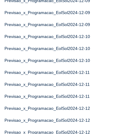
Previsao_x_Programacao_EolSol2024-12-09
Previsao_x_Programacao_EolSol2024-12-09
Previsao_x_Programacao_EolSol2024-12-09
Previsao_x_Programacao_EolSol2024-12-10
Previsao_x_Programacao_EolSol2024-12-10
Previsao_x_Programacao_EolSol2024-12-10
Previsao_x_Programacao_EolSol2024-12-11
Previsao_x_Programacao_EolSol2024-12-11
Previsao_x_Programacao_EolSol2024-12-11
Previsao_x_Programacao_EolSol2024-12-12
Previsao_x_Programacao_EolSol2024-12-12
Previsao_x_Programacao_EolSol2024-12-12