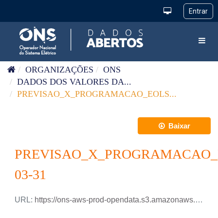
Pular para o conteúdo
Toggl
ORGANIZAÇÕES
ONS
DADOS DOS VALORES DA...
PREVISAO_X_PROGRAMACAO_EOLS...
Baixar
PREVISAO_X_PROGRAMACAO_E
03-31
URL:
https://ons-aws-prod-opendata.s3.amazonaws.com/dataset/programacao_x_previsao/PROGRAMACAO_X_PREVISAO_2025_03_31.xlsx