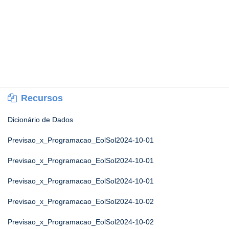
Recursos
Dicionário de Dados
Previsao_x_Programacao_EolSol2024-10-01
Previsao_x_Programacao_EolSol2024-10-01
Previsao_x_Programacao_EolSol2024-10-01
Previsao_x_Programacao_EolSol2024-10-02
Previsao_x_Programacao_EolSol2024-10-02