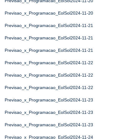
Previsao_x_Programacao_EolSol2024-11-20
Previsao_x_Programacao_EolSol2024-11-20
Previsao_x_Programacao_EolSol2024-11-21
Previsao_x_Programacao_EolSol2024-11-21
Previsao_x_Programacao_EolSol2024-11-21
Previsao_x_Programacao_EolSol2024-11-22
Previsao_x_Programacao_EolSol2024-11-22
Previsao_x_Programacao_EolSol2024-11-22
Previsao_x_Programacao_EolSol2024-11-23
Previsao_x_Programacao_EolSol2024-11-23
Previsao_x_Programacao_EolSol2024-11-23
Previsao_x_Programacao_EolSol2024-11-24