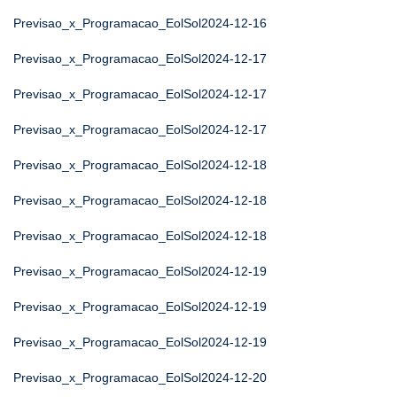
Previsao_x_Programacao_EolSol2024-12-16
Previsao_x_Programacao_EolSol2024-12-17
Previsao_x_Programacao_EolSol2024-12-17
Previsao_x_Programacao_EolSol2024-12-17
Previsao_x_Programacao_EolSol2024-12-18
Previsao_x_Programacao_EolSol2024-12-18
Previsao_x_Programacao_EolSol2024-12-18
Previsao_x_Programacao_EolSol2024-12-19
Previsao_x_Programacao_EolSol2024-12-19
Previsao_x_Programacao_EolSol2024-12-19
Previsao_x_Programacao_EolSol2024-12-20