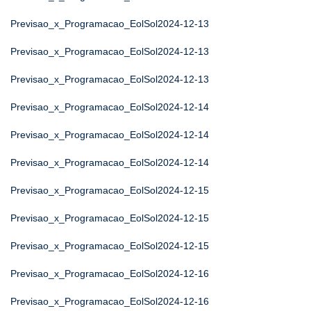
Previsao_x_Programacao_EolSol2024-12-13
Previsao_x_Programacao_EolSol2024-12-13
Previsao_x_Programacao_EolSol2024-12-13
Previsao_x_Programacao_EolSol2024-12-14
Previsao_x_Programacao_EolSol2024-12-14
Previsao_x_Programacao_EolSol2024-12-14
Previsao_x_Programacao_EolSol2024-12-15
Previsao_x_Programacao_EolSol2024-12-15
Previsao_x_Programacao_EolSol2024-12-15
Previsao_x_Programacao_EolSol2024-12-16
Previsao_x_Programacao_EolSol2024-12-16