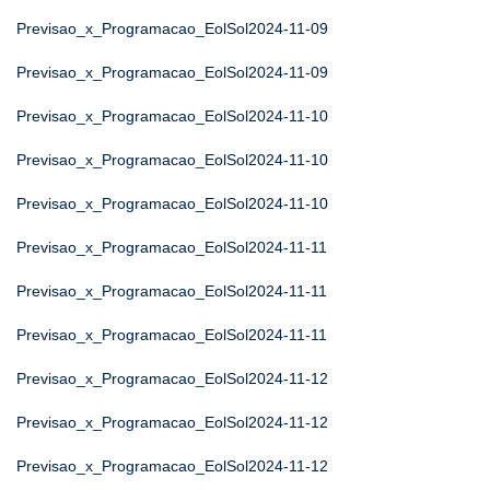
Previsao_x_Programacao_EolSol2024-11-09
Previsao_x_Programacao_EolSol2024-11-09
Previsao_x_Programacao_EolSol2024-11-10
Previsao_x_Programacao_EolSol2024-11-10
Previsao_x_Programacao_EolSol2024-11-10
Previsao_x_Programacao_EolSol2024-11-11
Previsao_x_Programacao_EolSol2024-11-11
Previsao_x_Programacao_EolSol2024-11-11
Previsao_x_Programacao_EolSol2024-11-12
Previsao_x_Programacao_EolSol2024-11-12
Previsao_x_Programacao_EolSol2024-11-12