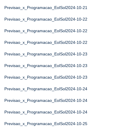
Previsao_x_Programacao_EolSol2024-10-21
Previsao_x_Programacao_EolSol2024-10-22
Previsao_x_Programacao_EolSol2024-10-22
Previsao_x_Programacao_EolSol2024-10-22
Previsao_x_Programacao_EolSol2024-10-23
Previsao_x_Programacao_EolSol2024-10-23
Previsao_x_Programacao_EolSol2024-10-23
Previsao_x_Programacao_EolSol2024-10-24
Previsao_x_Programacao_EolSol2024-10-24
Previsao_x_Programacao_EolSol2024-10-24
Previsao_x_Programacao_EolSol2024-10-25