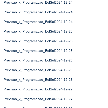
Previsao_x_Programacao_EolSol2024-12-24
Previsao_x_Programacao_EolSol2024-12-24
Previsao_x_Programacao_EolSol2024-12-24
Previsao_x_Programacao_EolSol2024-12-25
Previsao_x_Programacao_EolSol2024-12-25
Previsao_x_Programacao_EolSol2024-12-25
Previsao_x_Programacao_EolSol2024-12-26
Previsao_x_Programacao_EolSol2024-12-26
Previsao_x_Programacao_EolSol2024-12-26
Previsao_x_Programacao_EolSol2024-12-27
Previsao_x_Programacao_EolSol2024-12-27