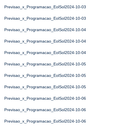
Previsao_x_Programacao_EolSol2024-10-03
Previsao_x_Programacao_EolSol2024-10-03
Previsao_x_Programacao_EolSol2024-10-04
Previsao_x_Programacao_EolSol2024-10-04
Previsao_x_Programacao_EolSol2024-10-04
Previsao_x_Programacao_EolSol2024-10-05
Previsao_x_Programacao_EolSol2024-10-05
Previsao_x_Programacao_EolSol2024-10-05
Previsao_x_Programacao_EolSol2024-10-06
Previsao_x_Programacao_EolSol2024-10-06
Previsao_x_Programacao_EolSol2024-10-06