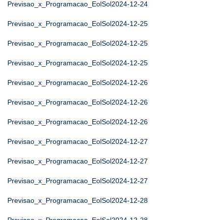
Previsao_x_Programacao_EolSol2024-12-24
Previsao_x_Programacao_EolSol2024-12-25
Previsao_x_Programacao_EolSol2024-12-25
Previsao_x_Programacao_EolSol2024-12-25
Previsao_x_Programacao_EolSol2024-12-26
Previsao_x_Programacao_EolSol2024-12-26
Previsao_x_Programacao_EolSol2024-12-26
Previsao_x_Programacao_EolSol2024-12-27
Previsao_x_Programacao_EolSol2024-12-27
Previsao_x_Programacao_EolSol2024-12-27
Previsao_x_Programacao_EolSol2024-12-28