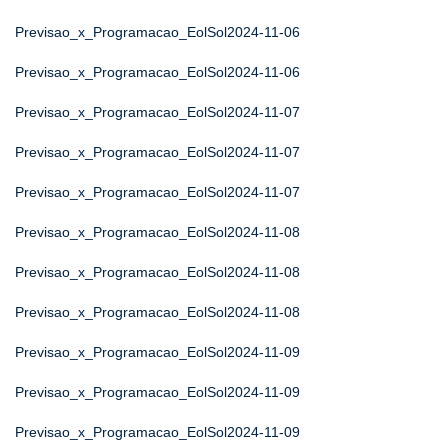
Previsao_x_Programacao_EolSol2024-11-06
Previsao_x_Programacao_EolSol2024-11-06
Previsao_x_Programacao_EolSol2024-11-07
Previsao_x_Programacao_EolSol2024-11-07
Previsao_x_Programacao_EolSol2024-11-07
Previsao_x_Programacao_EolSol2024-11-08
Previsao_x_Programacao_EolSol2024-11-08
Previsao_x_Programacao_EolSol2024-11-08
Previsao_x_Programacao_EolSol2024-11-09
Previsao_x_Programacao_EolSol2024-11-09
Previsao_x_Programacao_EolSol2024-11-09