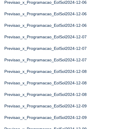
Previsao_x_Programacao_EolSol2024-12-06
Previsao_x_Programacao_EolSol2024-12-06
Previsao_x_Programacao_EolSol2024-12-06
Previsao_x_Programacao_EolSol2024-12-07
Previsao_x_Programacao_EolSol2024-12-07
Previsao_x_Programacao_EolSol2024-12-07
Previsao_x_Programacao_EolSol2024-12-08
Previsao_x_Programacao_EolSol2024-12-08
Previsao_x_Programacao_EolSol2024-12-08
Previsao_x_Programacao_EolSol2024-12-09
Previsao_x_Programacao_EolSol2024-12-09