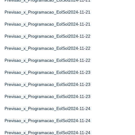
Previsao_x_Programacao_EolSol2024-11-21
Previsao_x_Programacao_EolSol2024-11-21
Previsao_x_Programacao_EolSol2024-11-21
Previsao_x_Programacao_EolSol2024-11-22
Previsao_x_Programacao_EolSol2024-11-22
Previsao_x_Programacao_EolSol2024-11-22
Previsao_x_Programacao_EolSol2024-11-23
Previsao_x_Programacao_EolSol2024-11-23
Previsao_x_Programacao_EolSol2024-11-23
Previsao_x_Programacao_EolSol2024-11-24
Previsao_x_Programacao_EolSol2024-11-24
Previsao_x_Programacao_EolSol2024-11-24