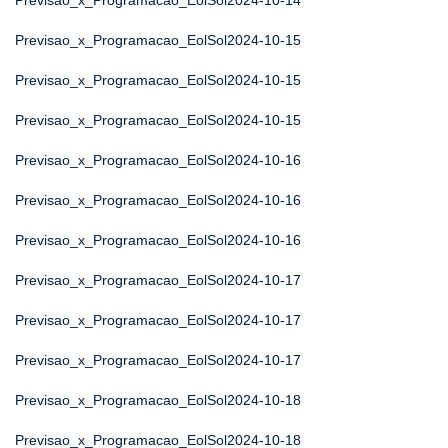
Previsao_x_Programacao_EolSol2024-10-14
Previsao_x_Programacao_EolSol2024-10-15
Previsao_x_Programacao_EolSol2024-10-15
Previsao_x_Programacao_EolSol2024-10-15
Previsao_x_Programacao_EolSol2024-10-16
Previsao_x_Programacao_EolSol2024-10-16
Previsao_x_Programacao_EolSol2024-10-16
Previsao_x_Programacao_EolSol2024-10-17
Previsao_x_Programacao_EolSol2024-10-17
Previsao_x_Programacao_EolSol2024-10-17
Previsao_x_Programacao_EolSol2024-10-18
Previsao_x_Programacao_EolSol2024-10-18