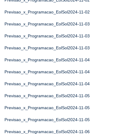
Previsao_x_Programacao_EolSol2024-11-02
Previsao_x_Programacao_EolSol2024-11-02
Previsao_x_Programacao_EolSol2024-11-03
Previsao_x_Programacao_EolSol2024-11-03
Previsao_x_Programacao_EolSol2024-11-03
Previsao_x_Programacao_EolSol2024-11-04
Previsao_x_Programacao_EolSol2024-11-04
Previsao_x_Programacao_EolSol2024-11-04
Previsao_x_Programacao_EolSol2024-11-05
Previsao_x_Programacao_EolSol2024-11-05
Previsao_x_Programacao_EolSol2024-11-05
Previsao_x_Programacao_EolSol2024-11-06