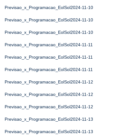
Previsao_x_Programacao_EolSol2024-11-10
Previsao_x_Programacao_EolSol2024-11-10
Previsao_x_Programacao_EolSol2024-11-10
Previsao_x_Programacao_EolSol2024-11-11
Previsao_x_Programacao_EolSol2024-11-11
Previsao_x_Programacao_EolSol2024-11-11
Previsao_x_Programacao_EolSol2024-11-12
Previsao_x_Programacao_EolSol2024-11-12
Previsao_x_Programacao_EolSol2024-11-12
Previsao_x_Programacao_EolSol2024-11-13
Previsao_x_Programacao_EolSol2024-11-13