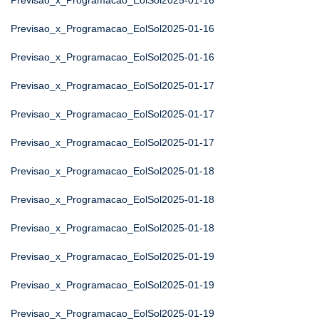
Previsao_x_Programacao_EolSol2025-01-16
Previsao_x_Programacao_EolSol2025-01-16
Previsao_x_Programacao_EolSol2025-01-16
Previsao_x_Programacao_EolSol2025-01-17
Previsao_x_Programacao_EolSol2025-01-17
Previsao_x_Programacao_EolSol2025-01-17
Previsao_x_Programacao_EolSol2025-01-18
Previsao_x_Programacao_EolSol2025-01-18
Previsao_x_Programacao_EolSol2025-01-18
Previsao_x_Programacao_EolSol2025-01-19
Previsao_x_Programacao_EolSol2025-01-19
Previsao_x_Programacao_EolSol2025-01-19