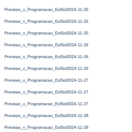
Previsao_x_Programacao_EolSol2024-11-25
Previsao_x_Programacao_EolSol2024-11-25
Previsao_x_Programacao_EolSol2024-11-25
Previsao_x_Programacao_EolSol2024-11-26
Previsao_x_Programacao_EolSol2024-11-26
Previsao_x_Programacao_EolSol2024-11-26
Previsao_x_Programacao_EolSol2024-11-27
Previsao_x_Programacao_EolSol2024-11-27
Previsao_x_Programacao_EolSol2024-11-27
Previsao_x_Programacao_EolSol2024-11-28
Previsao_x_Programacao_EolSol2024-11-28