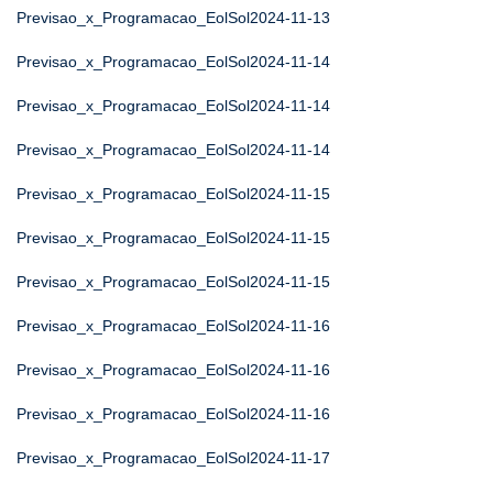
Previsao_x_Programacao_EolSol2024-11-13
Previsao_x_Programacao_EolSol2024-11-14
Previsao_x_Programacao_EolSol2024-11-14
Previsao_x_Programacao_EolSol2024-11-14
Previsao_x_Programacao_EolSol2024-11-15
Previsao_x_Programacao_EolSol2024-11-15
Previsao_x_Programacao_EolSol2024-11-15
Previsao_x_Programacao_EolSol2024-11-16
Previsao_x_Programacao_EolSol2024-11-16
Previsao_x_Programacao_EolSol2024-11-16
Previsao_x_Programacao_EolSol2024-11-17