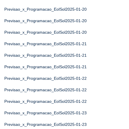
Previsao_x_Programacao_EolSol2025-01-20
Previsao_x_Programacao_EolSol2025-01-20
Previsao_x_Programacao_EolSol2025-01-20
Previsao_x_Programacao_EolSol2025-01-21
Previsao_x_Programacao_EolSol2025-01-21
Previsao_x_Programacao_EolSol2025-01-21
Previsao_x_Programacao_EolSol2025-01-22
Previsao_x_Programacao_EolSol2025-01-22
Previsao_x_Programacao_EolSol2025-01-22
Previsao_x_Programacao_EolSol2025-01-23
Previsao_x_Programacao_EolSol2025-01-23