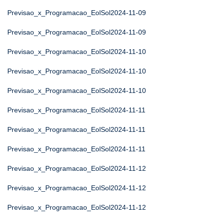
Previsao_x_Programacao_EolSol2024-11-09
Previsao_x_Programacao_EolSol2024-11-09
Previsao_x_Programacao_EolSol2024-11-10
Previsao_x_Programacao_EolSol2024-11-10
Previsao_x_Programacao_EolSol2024-11-10
Previsao_x_Programacao_EolSol2024-11-11
Previsao_x_Programacao_EolSol2024-11-11
Previsao_x_Programacao_EolSol2024-11-11
Previsao_x_Programacao_EolSol2024-11-12
Previsao_x_Programacao_EolSol2024-11-12
Previsao_x_Programacao_EolSol2024-11-12