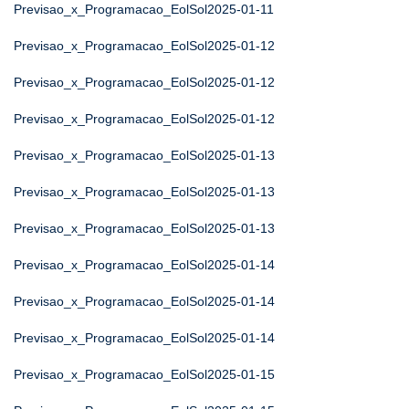
Previsao_x_Programacao_EolSol2025-01-11
Previsao_x_Programacao_EolSol2025-01-12
Previsao_x_Programacao_EolSol2025-01-12
Previsao_x_Programacao_EolSol2025-01-12
Previsao_x_Programacao_EolSol2025-01-13
Previsao_x_Programacao_EolSol2025-01-13
Previsao_x_Programacao_EolSol2025-01-13
Previsao_x_Programacao_EolSol2025-01-14
Previsao_x_Programacao_EolSol2025-01-14
Previsao_x_Programacao_EolSol2025-01-14
Previsao_x_Programacao_EolSol2025-01-15