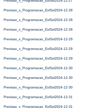
Previsao_x_Programacao_EolSol2024-12-27
Previsao_x_Programacao_EolSol2024-12-28
Previsao_x_Programacao_EolSol2024-12-28
Previsao_x_Programacao_EolSol2024-12-28
Previsao_x_Programacao_EolSol2024-12-29
Previsao_x_Programacao_EolSol2024-12-29
Previsao_x_Programacao_EolSol2024-12-29
Previsao_x_Programacao_EolSol2024-12-30
Previsao_x_Programacao_EolSol2024-12-30
Previsao_x_Programacao_EolSol2024-12-30
Previsao_x_Programacao_EolSol2024-12-31
Previsao_x_Programacao_EolSol2024-12-31