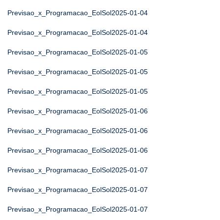
Previsao_x_Programacao_EolSol2025-01-04
Previsao_x_Programacao_EolSol2025-01-04
Previsao_x_Programacao_EolSol2025-01-05
Previsao_x_Programacao_EolSol2025-01-05
Previsao_x_Programacao_EolSol2025-01-05
Previsao_x_Programacao_EolSol2025-01-06
Previsao_x_Programacao_EolSol2025-01-06
Previsao_x_Programacao_EolSol2025-01-06
Previsao_x_Programacao_EolSol2025-01-07
Previsao_x_Programacao_EolSol2025-01-07
Previsao_x_Programacao_EolSol2025-01-07