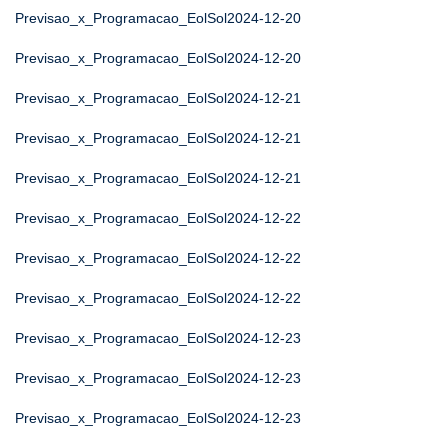
Previsao_x_Programacao_EolSol2024-12-20
Previsao_x_Programacao_EolSol2024-12-20
Previsao_x_Programacao_EolSol2024-12-21
Previsao_x_Programacao_EolSol2024-12-21
Previsao_x_Programacao_EolSol2024-12-21
Previsao_x_Programacao_EolSol2024-12-22
Previsao_x_Programacao_EolSol2024-12-22
Previsao_x_Programacao_EolSol2024-12-22
Previsao_x_Programacao_EolSol2024-12-23
Previsao_x_Programacao_EolSol2024-12-23
Previsao_x_Programacao_EolSol2024-12-23