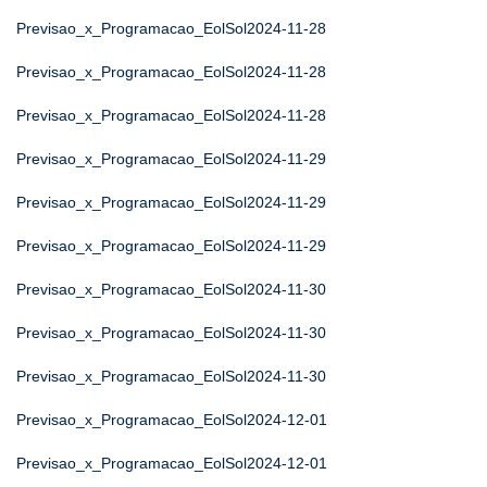
Previsao_x_Programacao_EolSol2024-11-28
Previsao_x_Programacao_EolSol2024-11-28
Previsao_x_Programacao_EolSol2024-11-28
Previsao_x_Programacao_EolSol2024-11-29
Previsao_x_Programacao_EolSol2024-11-29
Previsao_x_Programacao_EolSol2024-11-29
Previsao_x_Programacao_EolSol2024-11-30
Previsao_x_Programacao_EolSol2024-11-30
Previsao_x_Programacao_EolSol2024-11-30
Previsao_x_Programacao_EolSol2024-12-01
Previsao_x_Programacao_EolSol2024-12-01