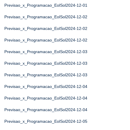
Previsao_x_Programacao_EolSol2024-12-01
Previsao_x_Programacao_EolSol2024-12-02
Previsao_x_Programacao_EolSol2024-12-02
Previsao_x_Programacao_EolSol2024-12-02
Previsao_x_Programacao_EolSol2024-12-03
Previsao_x_Programacao_EolSol2024-12-03
Previsao_x_Programacao_EolSol2024-12-03
Previsao_x_Programacao_EolSol2024-12-04
Previsao_x_Programacao_EolSol2024-12-04
Previsao_x_Programacao_EolSol2024-12-04
Previsao_x_Programacao_EolSol2024-12-05