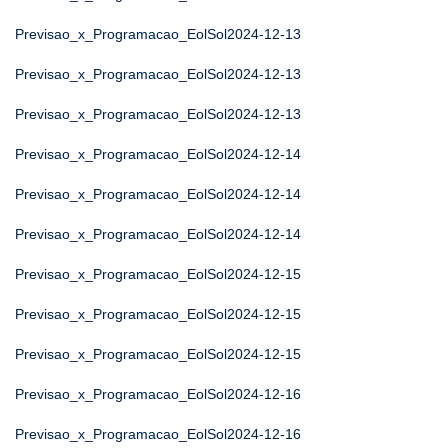
Previsao_x_Programacao_EolSol2024-12-13
Previsao_x_Programacao_EolSol2024-12-13
Previsao_x_Programacao_EolSol2024-12-13
Previsao_x_Programacao_EolSol2024-12-14
Previsao_x_Programacao_EolSol2024-12-14
Previsao_x_Programacao_EolSol2024-12-14
Previsao_x_Programacao_EolSol2024-12-15
Previsao_x_Programacao_EolSol2024-12-15
Previsao_x_Programacao_EolSol2024-12-15
Previsao_x_Programacao_EolSol2024-12-16
Previsao_x_Programacao_EolSol2024-12-16