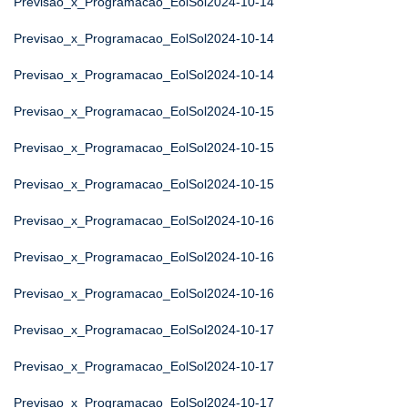
Previsao_x_Programacao_EolSol2024-10-14
Previsao_x_Programacao_EolSol2024-10-14
Previsao_x_Programacao_EolSol2024-10-14
Previsao_x_Programacao_EolSol2024-10-15
Previsao_x_Programacao_EolSol2024-10-15
Previsao_x_Programacao_EolSol2024-10-15
Previsao_x_Programacao_EolSol2024-10-16
Previsao_x_Programacao_EolSol2024-10-16
Previsao_x_Programacao_EolSol2024-10-16
Previsao_x_Programacao_EolSol2024-10-17
Previsao_x_Programacao_EolSol2024-10-17
Previsao_x_Programacao_EolSol2024-10-17